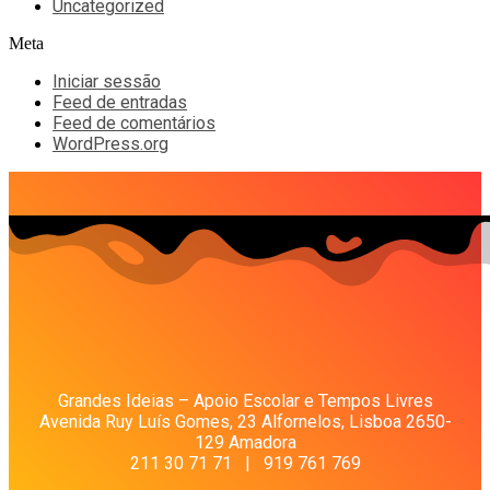
Uncategorized
Meta
Iniciar sessão
Feed de entradas
Feed de comentários
WordPress.org
Grandes Ideias – Apoio Escolar e Tempos Livres
Avenida Ruy Luís Gomes, 23 Alfornelos, Lisboa 2650-
129 Amadora
211 30 71 71 | 919 761 769