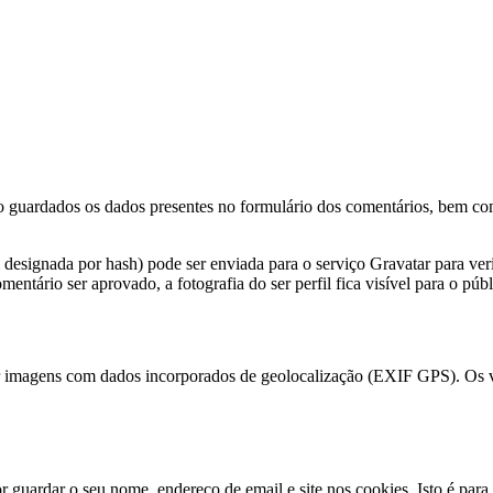
o guardados os dados presentes no formulário dos comentários, bem com
signada por hash) pode ser enviada para o serviço Gravatar para verific
mentário ser aprovado, a fotografia do ser perfil fica visível para o pú
ar imagens com dados incorporados de geolocalização (EXIF GPS). Os vi
r guardar o seu nome, endereço de email e site nos cookies. Isto é par