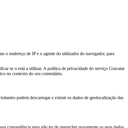
o o endereço de IP e o agente do utilizador do navegador, para
ar se o está a utilizar. A política de privacidade do serviço Gravatar
blico no contexto do seu comentário.
sitantes podem descarregar e extrair os dados de geolocalização das
a sua conveniência para não ter de preencher novamente os seus dados