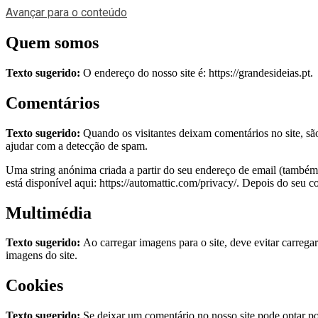
Avançar para o conteúdo
Quem somos
Texto sugerido:
O endereço do nosso site é: https://grandesideias.pt.
Comentários
Texto sugerido:
Quando os visitantes deixam comentários no site, sã
ajudar com a detecção de spam.
Uma string anónima criada a partir do seu endereço de email (também de
está disponível aqui: https://automattic.com/privacy/. Depois do seu co
Multimédia
Texto sugerido:
Ao carregar imagens para o site, deve evitar carreg
imagens do site.
Cookies
Texto sugerido:
Se deixar um comentário no nosso site pode optar po