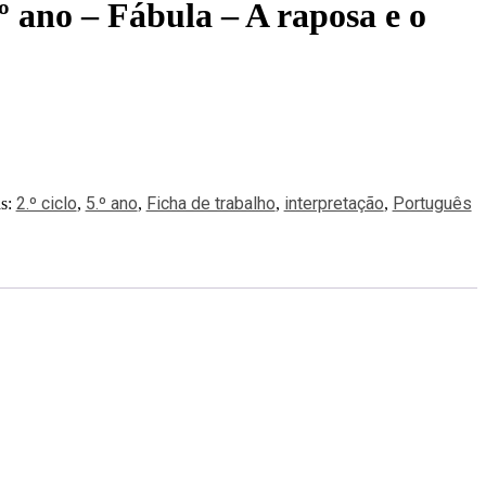
º ano – Fábula – A raposa e o
2.º ciclo
5.º ano
Ficha de trabalho
interpretação
Português
as:
,
,
,
,