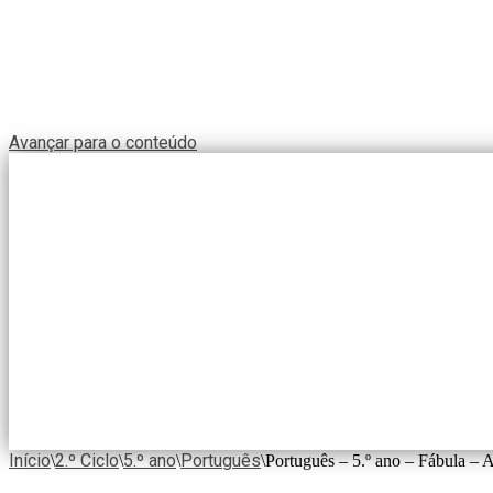
Avançar para o conteúdo
Início
2.º Ciclo
5.º ano
Português
\
\
\
\
Português – 5.º ano – Fábula – A