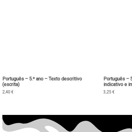
Português – 5.º ano – Texto descritivo
Português – 
(escrita)
indicativo e i
2,40
€
3,25
€