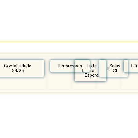
Contabilidade
Impressos
Lista
Salas
T
24/25
de
GI
Espera