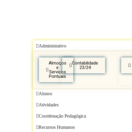
Administrativo
Almoços
Contabilidade
e
23/24
Serviços
Pontuais
Alunos
Atividades
Coordenação Pedagógica
Recursos Humanos