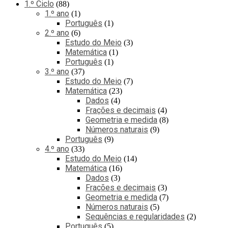
1.º Ciclo
88
1.º ano
1
Português
1
2.º ano
6
Estudo do Meio
3
Matemática
1
Português
1
3.º ano
37
Estudo do Meio
7
Matemática
23
Dados
4
Frações e decimais
4
Geometria e medida
8
Números naturais
9
Português
9
4.º ano
33
Estudo do Meio
14
Matemática
16
Dados
3
Frações e decimais
3
Geometria e medida
7
Números naturais
5
Sequências e regularidades
2
Português
5