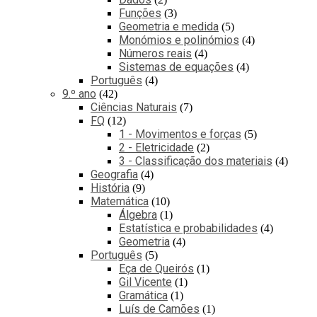
Funções
3
Geometria e medida
5
Monómios e polinómios
4
Números reais
4
Sistemas de equações
4
Português
4
9.º ano
42
Ciências Naturais
7
FQ
12
1 - Movimentos e forças
5
2 - Eletricidade
2
3 - Classificação dos materiais
4
Geografia
4
História
9
Matemática
10
Álgebra
1
Estatística e probabilidades
4
Geometria
4
Português
5
Eça de Queirós
1
Gil Vicente
1
Gramática
1
Luís de Camões
1