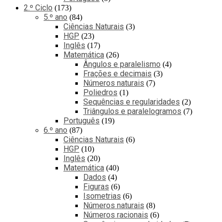
2.º Ciclo
173
5.º ano
84
Ciências Naturais
3
HGP
23
Inglês
17
Matemática
26
Ângulos e paralelismo
4
Frações e decimais
3
Números naturais
7
Poliedros
1
Sequências e regularidades
2
Triângulos e paralelogramos
7
Português
19
6.º ano
87
Ciências Naturais
6
HGP
10
Inglês
20
Matemática
40
Dados
4
Figuras
6
Isometrias
6
Números naturais
8
Números racionais
6