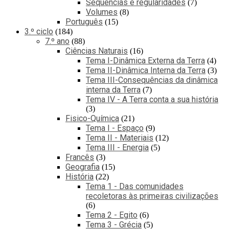
Sequências e regularidades
7
Volumes
8
Português
15
3.º ciclo
184
7.º ano
88
Ciências Naturais
16
Tema I-Dinâmica Externa da Terra
4
Tema II-Dinâmica Interna da Terra
3
Tema III-Consequências da dinâmica
interna da Terra
7
Tema IV - A Terra conta a sua história
3
Fisico-Química
21
Tema I - Espaço
9
Tema II - Materiais
12
Tema III - Energia
5
Francês
3
Geografia
15
História
22
Tema 1 - Das comunidades
recoletoras às primeiras civilizações
6
Tema 2 - Egito
6
Tema 3 - Grécia
5