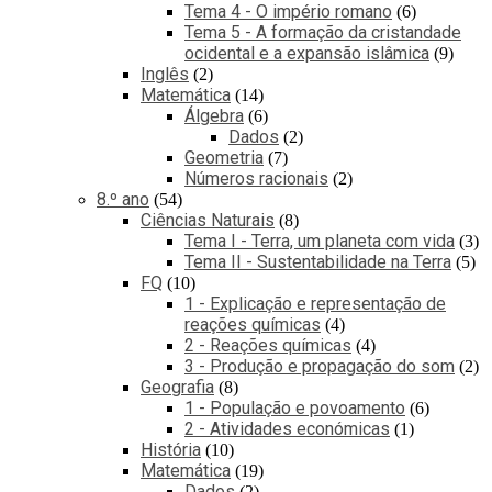
Tema 4 - O império romano
6
Tema 5 - A formação da cristandade
ocidental e a expansão islâmica
9
Inglês
2
Matemática
14
Álgebra
6
Dados
2
Geometria
7
Números racionais
2
8.º ano
54
Ciências Naturais
8
Tema I - Terra, um planeta com vida
3
Tema II - Sustentabilidade na Terra
5
FQ
10
1 - Explicação e representação de
reações químicas
4
2 - Reações químicas
4
3 - Produção e propagação do som
2
Geografia
8
1 - População e povoamento
6
2 - Atividades económicas
1
História
10
Matemática
19
Dados
2