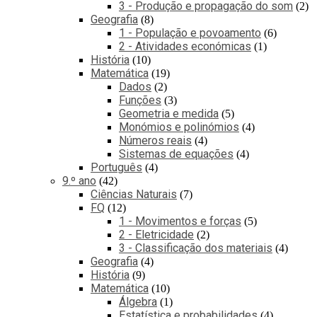
3 - Produção e propagação do som
2
Geografia
8
1 - População e povoamento
6
2 - Atividades económicas
1
História
10
Matemática
19
Dados
2
Funções
3
Geometria e medida
5
Monómios e polinómios
4
Números reais
4
Sistemas de equações
4
Português
4
9.º ano
42
Ciências Naturais
7
FQ
12
1 - Movimentos e forças
5
2 - Eletricidade
2
3 - Classificação dos materiais
4
Geografia
4
História
9
Matemática
10
Álgebra
1
Estatística e probabilidades
4