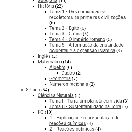
Geografia
15
História
22
Tema 1 - Das comunidades
recoletoras às primeiras civilizações
6
Tema 2 - Egito
6
Tema 3 - Grécia
5
Tema 4 - O império romano
6
Tema 5 - A formação da cristandade
ocidental e a expansão islâmica
9
Inglês
2
Matemática
14
Álgebra
6
Dados
2
Geometria
7
Números racionais
2
8.º ano
54
Ciências Naturais
8
Tema I - Terra, um planeta com vida
3
Tema II - Sustentabilidade na Terra
5
FQ
10
1 - Explicação e representação de
reações químicas
4
2 - Reações químicas
4