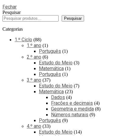
Fechar
Pesquisar
Pesquisar
Categorias
1.º Ciclo
88
1.º ano
1
Português
1
2.º ano
6
Estudo do Meio
3
Matemática
1
Português
1
3.º ano
37
Estudo do Meio
7
Matemática
23
Dados
4
Frações e decimais
4
Geometria e medida
8
Números naturais
9
Português
9
4.º ano
33
Estudo do Meio
14