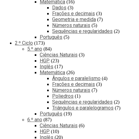
Matemática
16
Dados
3
Frações e decimais
3
Geometria e medida
7
Números naturais
5
Sequências e regularidades
2
Português
5
2.º Ciclo
173
5.º ano
84
Ciências Naturais
3
HGP
23
Inglês
17
Matemática
26
Ângulos e paralelismo
4
Frações e decimais
3
Números naturais
7
Poliedros
1
Sequências e regularidades
2
Triângulos e paralelogramos
7
Português
19
6.º ano
87
Ciências Naturais
6
HGP
10
Inglês
20