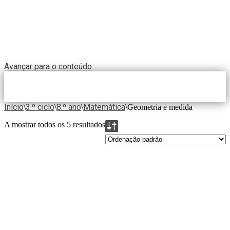
Avançar para o conteúdo
Início
3.º ciclo
8.º ano
Matemática
\
\
\
\
Geometria e medida
A mostrar todos os 5 resultados