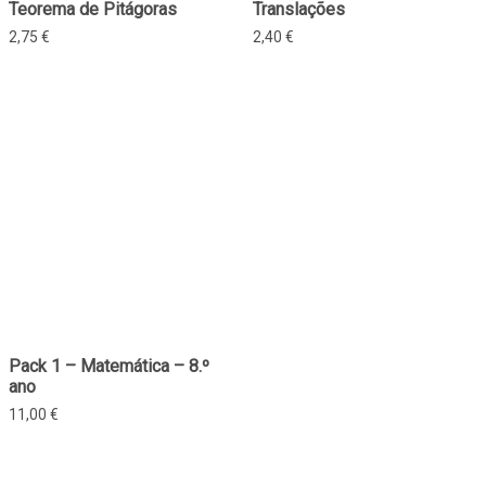
Teorema de Pitágoras
Translações
2,75
€
2,40
€
Pack 1 – Matemática – 8.º
ano
11,00
€