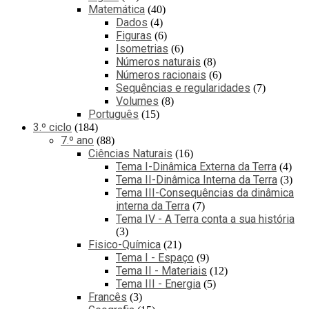
Matemática
40
Dados
4
Figuras
6
Isometrias
6
Números naturais
8
Números racionais
6
Sequências e regularidades
7
Volumes
8
Português
15
3.º ciclo
184
7.º ano
88
Ciências Naturais
16
Tema I-Dinâmica Externa da Terra
4
Tema II-Dinâmica Interna da Terra
3
Tema III-Consequências da dinâmica
interna da Terra
7
Tema IV - A Terra conta a sua história
3
Fisico-Química
21
Tema I - Espaço
9
Tema II - Materiais
12
Tema III - Energia
5
Francês
3