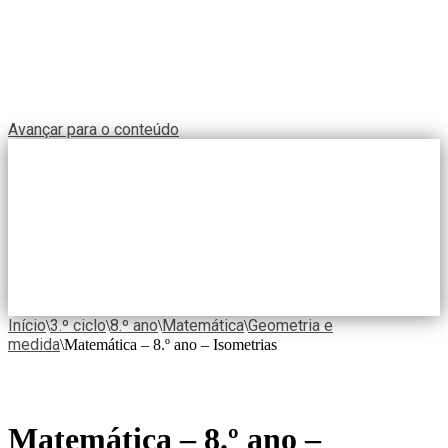
Avançar para o conteúdo
Início
3.º ciclo
8.º ano
Matemática
Geometria e
\
\
\
\
medida
\
Matemática – 8.º ano – Isometrias
Matemática – 8.º ano –