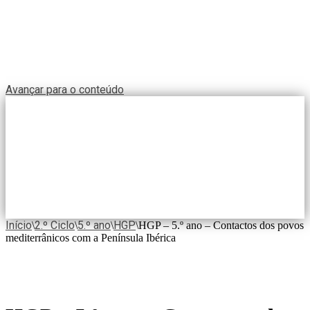
Avançar para o conteúdo
Início
2.º Ciclo
5.º ano
HGP
\
\
\
\
HGP – 5.º ano – Contactos dos povos
mediterrânicos com a Península Ibérica