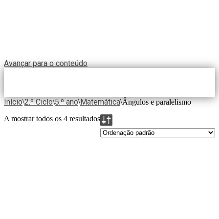
Avançar para o conteúdo
Início
2.º Ciclo
5.º ano
Matemática
\
\
\
\
Ângulos e paralelismo
A mostrar todos os 4 resultados