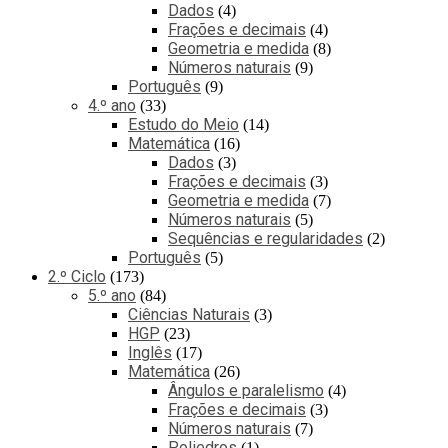
Dados
4
Frações e decimais
4
Geometria e medida
8
Números naturais
9
Português
9
4.º ano
33
Estudo do Meio
14
Matemática
16
Dados
3
Frações e decimais
3
Geometria e medida
7
Números naturais
5
Sequências e regularidades
2
Português
5
2.º Ciclo
173
5.º ano
84
Ciências Naturais
3
HGP
23
Inglês
17
Matemática
26
Ângulos e paralelismo
4
Frações e decimais
3
Números naturais
7
Poliedros
1