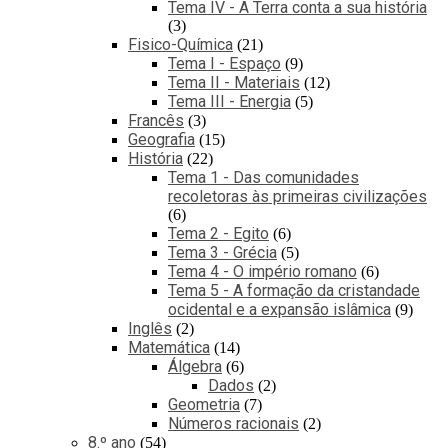
Tema IV - A Terra conta a sua história
3
Fisico-Química
21
Tema I - Espaço
9
Tema II - Materiais
12
Tema III - Energia
5
Francês
3
Geografia
15
História
22
Tema 1 - Das comunidades
recoletoras às primeiras civilizações
6
Tema 2 - Egito
6
Tema 3 - Grécia
5
Tema 4 - O império romano
6
Tema 5 - A formação da cristandade
ocidental e a expansão islâmica
9
Inglês
2
Matemática
14
Álgebra
6
Dados
2
Geometria
7
Números racionais
2
8.º ano
54