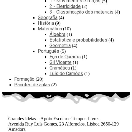
1 - Movimentos e forças
5
2 - Eletricidade
2
3 - Classificação dos materiais
4
Geografia
4
História
9
Matemática
10
Álgebra
1
Estatística e probabilidades
4
Geometria
4
Português
5
Eça de Queirós
1
Gil Vicente
1
Gramática
1
Luís de Camões
1
Formação
20
Pacotes de aulas
2
Grandes Ideias – Apoio Escolar e Tempos Livres
Avenida Ruy Luís Gomes, 23 Alfornelos, Lisboa 2650-129
Amadora