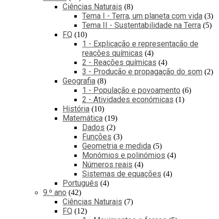
Ciências Naturais
8
Tema I - Terra, um planeta com vida
3
Tema II - Sustentabilidade na Terra
5
FQ
10
1 - Explicação e representação de
reações químicas
4
2 - Reações químicas
4
3 - Produção e propagação do som
2
Geografia
8
1 - População e povoamento
6
2 - Atividades económicas
1
História
10
Matemática
19
Dados
2
Funções
3
Geometria e medida
5
Monómios e polinómios
4
Números reais
4
Sistemas de equações
4
Português
4
9.º ano
42
Ciências Naturais
7
FQ
12