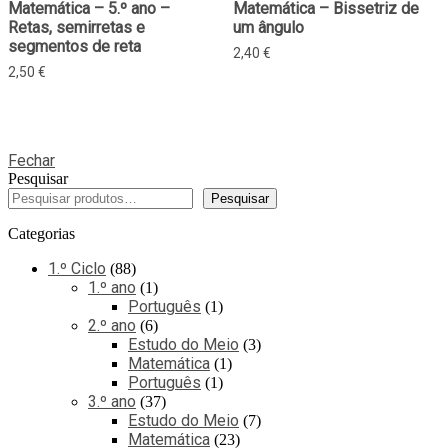
Matemática – 5.º ano –
Matemática – Bissetriz de
Retas, semirretas e
um ângulo
segmentos de reta
2,40
€
2,50
€
Fechar
Pesquisar
Pesquisar
Categorias
1.º Ciclo
88
1.º ano
1
Português
1
2.º ano
6
Estudo do Meio
3
Matemática
1
Português
1
3.º ano
37
Estudo do Meio
7
Matemática
23