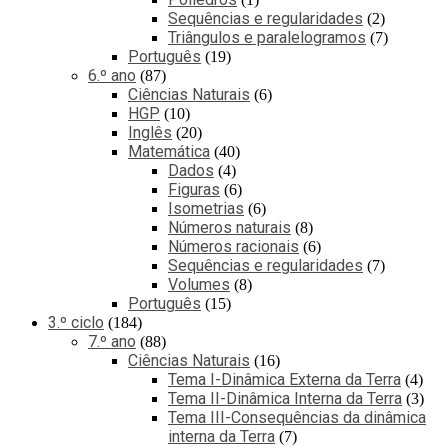
Sequências e regularidades
2
Triângulos e paralelogramos
7
Português
19
6.º ano
87
Ciências Naturais
6
HGP
10
Inglês
20
Matemática
40
Dados
4
Figuras
6
Isometrias
6
Números naturais
8
Números racionais
6
Sequências e regularidades
7
Volumes
8
Português
15
3.º ciclo
184
7.º ano
88
Ciências Naturais
16
Tema I-Dinâmica Externa da Terra
4
Tema II-Dinâmica Interna da Terra
3
Tema III-Consequências da dinâmica
interna da Terra
7