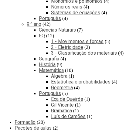
Monómios e polinómios
4
Números reais
4
Sistemas de equações
4
Português
4
9.º ano
42
Ciências Naturais
7
FQ
12
1 - Movimentos e forças
5
2 - Eletricidade
2
3 - Classificação dos materiais
4
Geografia
4
História
9
Matemática
10
Álgebra
1
Estatística e probabilidades
4
Geometria
4
Português
5
Eça de Queirós
1
Gil Vicente
1
Gramática
1
Luís de Camões
1
Formação
20
Pacotes de aulas
2