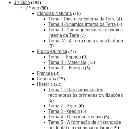
3.º ciclo
184
7.º ano
88
Ciências Naturais
16
Tema I-Dinâmica Externa da Terra
4
Tema II-Dinâmica Interna da Terra
3
Tema III-Consequências da dinâmica
interna da Terra
7
Tema IV - A Terra conta a sua história
3
Fisico-Química
21
Tema I - Espaço
9
Tema II - Materiais
12
Tema III - Energia
5
Francês
3
Geografia
15
História
22
Tema 1 - Das comunidades
recoletoras às primeiras civilizações
6
Tema 2 - Egito
6
Tema 3 - Grécia
5
Tema 4 - O império romano
6
Tema 5 - A formação da cristandade
ocidental e a expansão islâmica
9