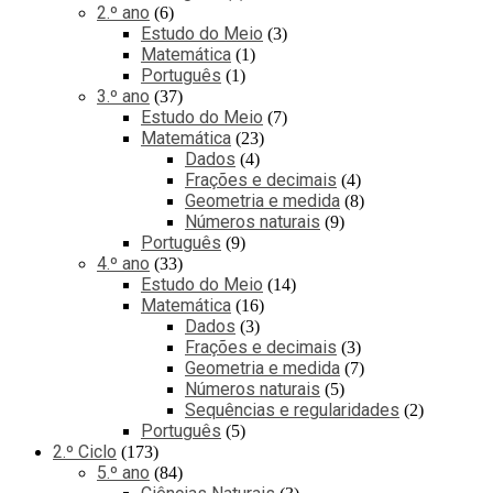
2.º ano
6
Estudo do Meio
3
Matemática
1
Português
1
3.º ano
37
Estudo do Meio
7
Matemática
23
Dados
4
Frações e decimais
4
Geometria e medida
8
Números naturais
9
Português
9
4.º ano
33
Estudo do Meio
14
Matemática
16
Dados
3
Frações e decimais
3
Geometria e medida
7
Números naturais
5
Sequências e regularidades
2
Português
5
2.º Ciclo
173
5.º ano
84