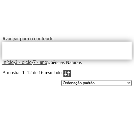
Avançar para o conteúdo
Início
3.º ciclo
7.º ano
\
\
\
Ciências Naturais
A mostrar 1–12 de 16 resultados