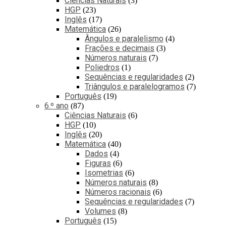
Ciências Naturais
3
HGP
23
Inglês
17
Matemática
26
Ângulos e paralelismo
4
Frações e decimais
3
Números naturais
7
Poliedros
1
Sequências e regularidades
2
Triângulos e paralelogramos
7
Português
19
6.º ano
87
Ciências Naturais
6
HGP
10
Inglês
20
Matemática
40
Dados
4
Figuras
6
Isometrias
6
Números naturais
8
Números racionais
6
Sequências e regularidades
7
Volumes
8
Português
15