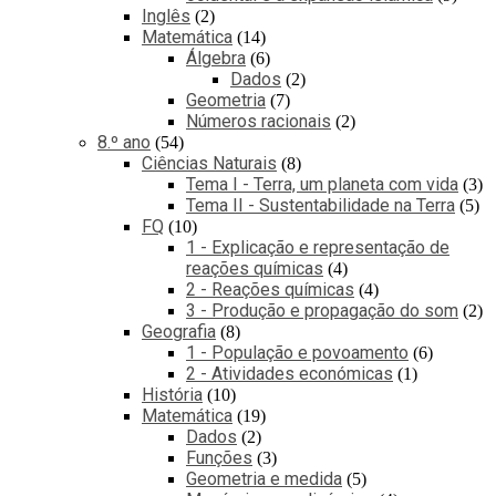
Inglês
2
Matemática
14
Álgebra
6
Dados
2
Geometria
7
Números racionais
2
8.º ano
54
Ciências Naturais
8
Tema I - Terra, um planeta com vida
3
Tema II - Sustentabilidade na Terra
5
FQ
10
1 - Explicação e representação de
reações químicas
4
2 - Reações químicas
4
3 - Produção e propagação do som
2
Geografia
8
1 - População e povoamento
6
2 - Atividades económicas
1
História
10
Matemática
19
Dados
2
Funções
3
Geometria e medida
5