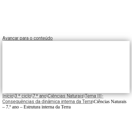
Avançar para o conteúdo
Início
3.º ciclo
7.º ano
Ciências Naturais
Tema III-
\
\
\
\
Consequências da dinâmica interna da Terra
\
Ciências Naturais
– 7.º ano – Estrutura interna da Terra