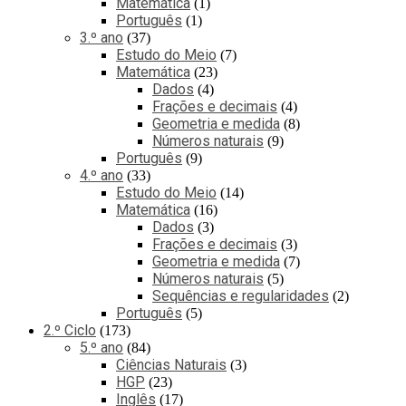
Matemática
1
Português
1
3.º ano
37
Estudo do Meio
7
Matemática
23
Dados
4
Frações e decimais
4
Geometria e medida
8
Números naturais
9
Português
9
4.º ano
33
Estudo do Meio
14
Matemática
16
Dados
3
Frações e decimais
3
Geometria e medida
7
Números naturais
5
Sequências e regularidades
2
Português
5
2.º Ciclo
173
5.º ano
84
Ciências Naturais
3
HGP
23
Inglês
17