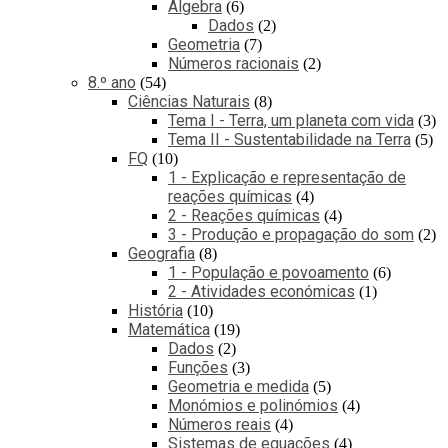
Álgebra
6
Dados
2
Geometria
7
Números racionais
2
8.º ano
54
Ciências Naturais
8
Tema I - Terra, um planeta com vida
3
Tema II - Sustentabilidade na Terra
5
FQ
10
1 - Explicação e representação de
reações químicas
4
2 - Reações químicas
4
3 - Produção e propagação do som
2
Geografia
8
1 - População e povoamento
6
2 - Atividades económicas
1
História
10
Matemática
19
Dados
2
Funções
3
Geometria e medida
5
Monómios e polinómios
4
Números reais
4
Sistemas de equações
4