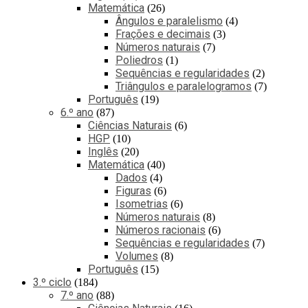
Matemática
26
Ângulos e paralelismo
4
Frações e decimais
3
Números naturais
7
Poliedros
1
Sequências e regularidades
2
Triângulos e paralelogramos
7
Português
19
6.º ano
87
Ciências Naturais
6
HGP
10
Inglês
20
Matemática
40
Dados
4
Figuras
6
Isometrias
6
Números naturais
8
Números racionais
6
Sequências e regularidades
7
Volumes
8
Português
15
3.º ciclo
184
7.º ano
88