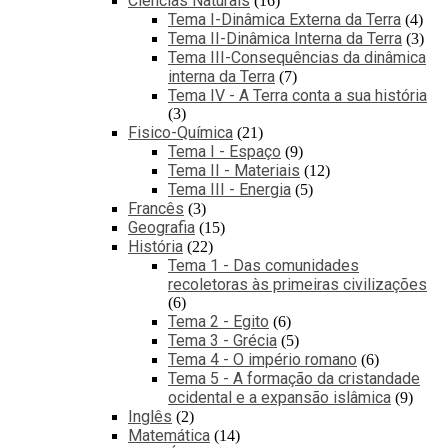
Ciências Naturais
16
Tema I-Dinâmica Externa da Terra
4
Tema II-Dinâmica Interna da Terra
3
Tema III-Consequências da dinâmica
interna da Terra
7
Tema IV - A Terra conta a sua história
3
Fisico-Química
21
Tema I - Espaço
9
Tema II - Materiais
12
Tema III - Energia
5
Francês
3
Geografia
15
História
22
Tema 1 - Das comunidades
recoletoras às primeiras civilizações
6
Tema 2 - Egito
6
Tema 3 - Grécia
5
Tema 4 - O império romano
6
Tema 5 - A formação da cristandade
ocidental e a expansão islâmica
9
Inglês
2
Matemática
14