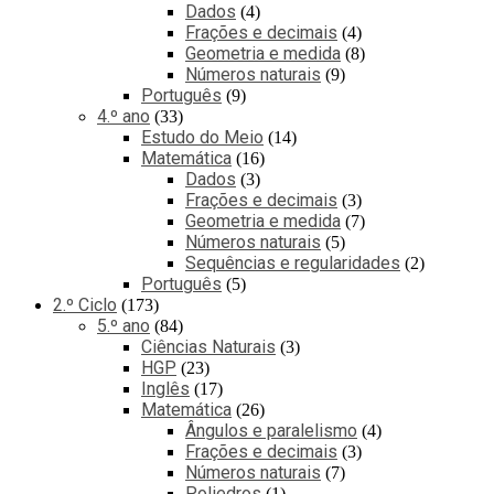
Dados
4
Frações e decimais
4
Geometria e medida
8
Números naturais
9
Português
9
4.º ano
33
Estudo do Meio
14
Matemática
16
Dados
3
Frações e decimais
3
Geometria e medida
7
Números naturais
5
Sequências e regularidades
2
Português
5
2.º Ciclo
173
5.º ano
84
Ciências Naturais
3
HGP
23
Inglês
17
Matemática
26
Ângulos e paralelismo
4
Frações e decimais
3
Números naturais
7
Poliedros
1