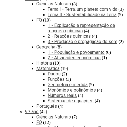
Ciências Naturais
8
Tema I - Terra, um planeta com vida
3
Tema II - Sustentabilidade na Terra
5
FQ
10
1 - Explicação e representação de
reações químicas
4
2 - Reações químicas
4
3 - Produção e propagação do som
2
Geografia
8
1 - População e povoamento
6
2 - Atividades económicas
1
História
10
Matemática
19
Dados
2
Funções
3
Geometria e medida
5
Monómios e polinómios
4
Números reais
4
Sistemas de equações
4
Português
4
9.º ano
42
Ciências Naturais
7
FQ
12