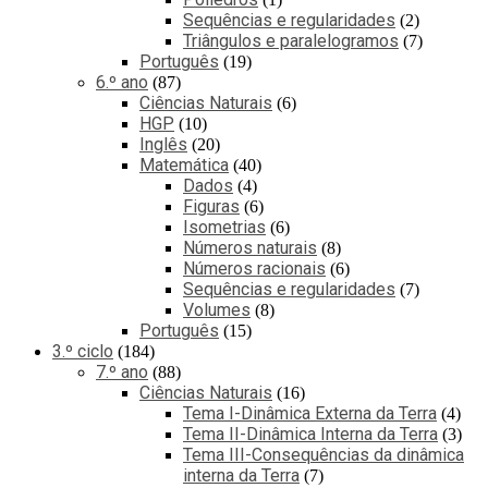
Sequências e regularidades
2
Triângulos e paralelogramos
7
Português
19
6.º ano
87
Ciências Naturais
6
HGP
10
Inglês
20
Matemática
40
Dados
4
Figuras
6
Isometrias
6
Números naturais
8
Números racionais
6
Sequências e regularidades
7
Volumes
8
Português
15
3.º ciclo
184
7.º ano
88
Ciências Naturais
16
Tema I-Dinâmica Externa da Terra
4
Tema II-Dinâmica Interna da Terra
3
Tema III-Consequências da dinâmica
interna da Terra
7