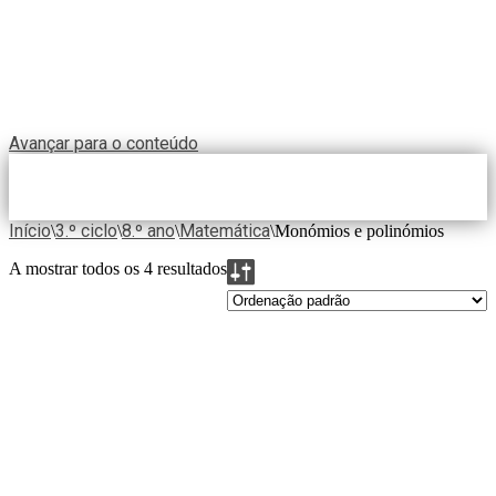
Avançar para o conteúdo
Início
3.º ciclo
8.º ano
Matemática
\
\
\
\
Monómios e polinómios
A mostrar todos os 4 resultados