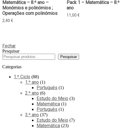
Matemática – 8.º ano –
Pack 1 – Matemática – 8.º
Monómios e polinómios ;
ano
Operações com polinómios
11,00
€
2,40
€
Fechar
Pesquisar
Pesquisar
Categorias
1.º Ciclo
88
1.º ano
1
Português
1
2.º ano
6
Estudo do Meio
3
Matemática
1
Português
1
3.º ano
37
Estudo do Meio
7
Matemática
23