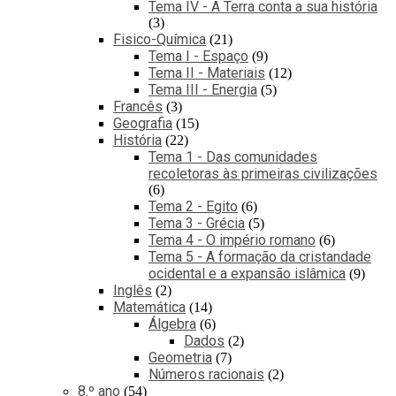
Tema IV - A Terra conta a sua história
3
Fisico-Química
21
Tema I - Espaço
9
Tema II - Materiais
12
Tema III - Energia
5
Francês
3
Geografia
15
História
22
Tema 1 - Das comunidades
recoletoras às primeiras civilizações
6
Tema 2 - Egito
6
Tema 3 - Grécia
5
Tema 4 - O império romano
6
Tema 5 - A formação da cristandade
ocidental e a expansão islâmica
9
Inglês
2
Matemática
14
Álgebra
6
Dados
2
Geometria
7
Números racionais
2
8.º ano
54