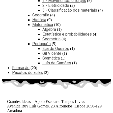
1 - Movimentos e forças
5
2 - Eletricidade
2
3 - Classificação dos materiais
4
Geografia
4
História
9
Matemática
10
Álgebra
1
Estatística e probabilidades
4
Geometria
4
Português
5
Eça de Queirós
1
Gil Vicente
1
Gramática
1
Luís de Camões
1
Formação
20
Pacotes de aulas
2
Grandes Ideias – Apoio Escolar e Tempos Livres
Avenida Ruy Luís Gomes, 23 Alfornelos, Lisboa 2650-129
Amadora