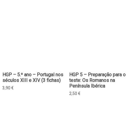
HGP – 5.º ano – Portugal nos
HGP 5 – Preparação para o
séculos XIII e XIV (3 fichas)
teste: Os Romanos na
Península Ibérica
3,90
€
2,50
€