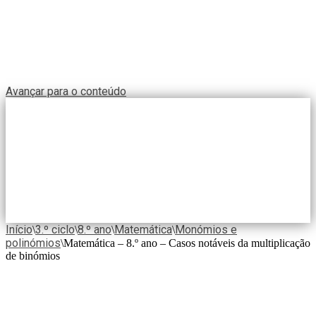
Avançar para o conteúdo
Início
3.º ciclo
8.º ano
Matemática
Monómios e
\
\
\
\
polinómios
\
Matemática – 8.º ano – Casos notáveis da multiplicação
de binómios