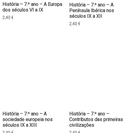
História – 7.º ano – A Europa
História – 7.º ano – A
dos séculos VI a IX
Península Ibérica nos
séculos IX a XII
2,40
€
2,40
€
História – 7.º ano – A
História – 7.º ano –
sociedade europeia nos
Contributos das primeiras
séculos IX a XIII
civilizações
2,40
€
2,40
€