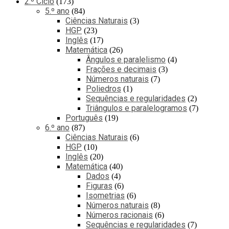
2.º Ciclo
173
5.º ano
84
Ciências Naturais
3
HGP
23
Inglês
17
Matemática
26
Ângulos e paralelismo
4
Frações e decimais
3
Números naturais
7
Poliedros
1
Sequências e regularidades
2
Triângulos e paralelogramos
7
Português
19
6.º ano
87
Ciências Naturais
6
HGP
10
Inglês
20
Matemática
40
Dados
4
Figuras
6
Isometrias
6
Números naturais
8
Números racionais
6
Sequências e regularidades
7