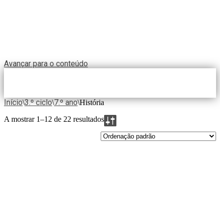
Avançar para o conteúdo
Início
3.º ciclo
7.º ano
\
\
\
História
A mostrar 1–12 de 22 resultados