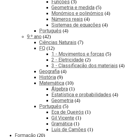
Funções
3
Geometria e medida
5
Monómios e polinómios
4
Números reais
4
Sistemas de equações
4
Português
4
9.º ano
42
Ciências Naturais
7
FQ
12
1 - Movimentos e forças
5
2 - Eletricidade
2
3 - Classificação dos materiais
4
Geografia
4
História
9
Matemática
10
Álgebra
1
Estatística e probabilidades
4
Geometria
4
Português
5
Eça de Queirós
1
Gil Vicente
1
Gramática
1
Luís de Camões
1
Formação
20