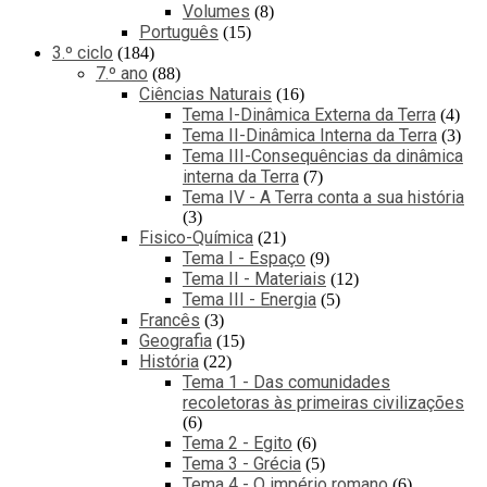
Volumes
8
Português
15
3.º ciclo
184
7.º ano
88
Ciências Naturais
16
Tema I-Dinâmica Externa da Terra
4
Tema II-Dinâmica Interna da Terra
3
Tema III-Consequências da dinâmica
interna da Terra
7
Tema IV - A Terra conta a sua história
3
Fisico-Química
21
Tema I - Espaço
9
Tema II - Materiais
12
Tema III - Energia
5
Francês
3
Geografia
15
História
22
Tema 1 - Das comunidades
recoletoras às primeiras civilizações
6
Tema 2 - Egito
6
Tema 3 - Grécia
5
Tema 4 - O império romano
6