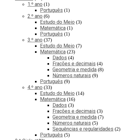
1.º ano
1
Português
1
2.º ano
6
Estudo do Meio
3
Matemática
1
Português
1
3.º ano
37
Estudo do Meio
7
Matemática
23
Dados
4
Frações e decimais
4
Geometria e medida
8
Números naturais
9
Português
9
4.º ano
33
Estudo do Meio
14
Matemática
16
Dados
3
Frações e decimais
3
Geometria e medida
7
Números naturais
5
Sequências e regularidades
2
Português
5