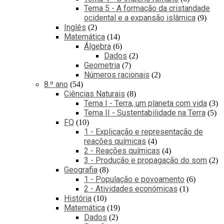
Tema 5 - A formação da cristandade
ocidental e a expansão islâmica
9
Inglês
2
Matemática
14
Álgebra
6
Dados
2
Geometria
7
Números racionais
2
8.º ano
54
Ciências Naturais
8
Tema I - Terra, um planeta com vida
3
Tema II - Sustentabilidade na Terra
5
FQ
10
1 - Explicação e representação de
reações químicas
4
2 - Reações químicas
4
3 - Produção e propagação do som
2
Geografia
8
1 - População e povoamento
6
2 - Atividades económicas
1
História
10
Matemática
19
Dados
2