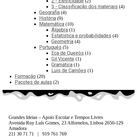
2 - Eletricidade
2
3 - Classificação dos materiais
4
Geografia
4
História
9
Matemática
10
Álgebra
1
Estatística e probabilidades
4
Geometria
4
Português
5
Eça de Queirós
1
Gil Vicente
1
Gramática
1
Luís de Camões
1
Formação
20
Pacotes de aulas
2
Grandes Ideias – Apoio Escolar e Tempos Livres
Avenida Ruy Luís Gomes, 23 Alfornelos, Lisboa 2650-129
Amadora
211 30 71 71 | 919 761 769