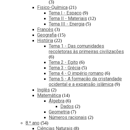
3
Fisico-Química
21
Tema I - Espaço
9
Tema II - Materiais
12
Tema III - Energia
5
Francês
3
Geografia
15
História
22
Tema 1 - Das comunidades
recoletoras às primeiras civilizações
6
Tema 2 - Egito
6
Tema 3 - Grécia
5
Tema 4 - O império romano
6
Tema 5 - A formação da cristandade
ocidental e a expansão islâmica
9
Inglês
2
Matemática
14
Álgebra
6
Dados
2
Geometria
7
Números racionais
2
8.º ano
54
Ciências Naturais
8