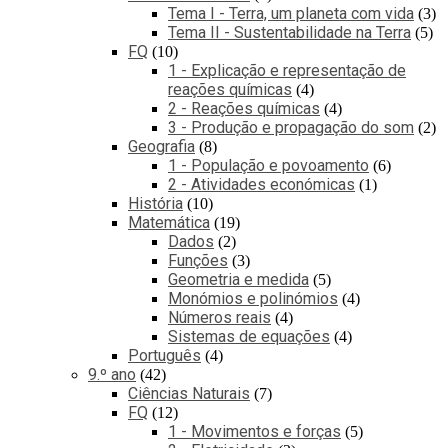
Tema I - Terra, um planeta com vida
3
Tema II - Sustentabilidade na Terra
5
FQ
10
1 - Explicação e representação de
reações químicas
4
2 - Reações químicas
4
3 - Produção e propagação do som
2
Geografia
8
1 - População e povoamento
6
2 - Atividades económicas
1
História
10
Matemática
19
Dados
2
Funções
3
Geometria e medida
5
Monómios e polinómios
4
Números reais
4
Sistemas de equações
4
Português
4
9.º ano
42
Ciências Naturais
7
FQ
12
1 - Movimentos e forças
5