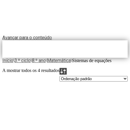
Avançar para o conteúdo
Início
3.º ciclo
8.º ano
Matemática
\
\
\
\
Sistemas de equações
A mostrar todos os 4 resultados