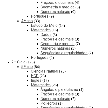
Frações e decimais
4
Geometria e medida
8
Números naturais
9
Português
9
4.º ano
33
Estudo do Meio
14
Matemática
16
Dados
3
Frações e decimais
3
Geometria e medida
7
Números naturais
5
Sequências e regularidades
2
Português
5
2.º Ciclo
173
5.º ano
84
Ciências Naturais
3
HGP
23
Inglês
17
Matemática
26
Ângulos e paralelismo
4
Frações e decimais
3
Números naturais
7
Poliedros
1
Sequências e regularidades
2