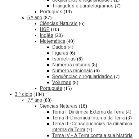
Triângulos e paralelogramos
7
Português
19
6.º ano
87
Ciências Naturais
6
HGP
10
Inglês
20
Matemática
40
Dados
4
Figuras
6
Isometrias
6
Números naturais
8
Números racionais
6
Sequências e regularidades
7
Volumes
8
Português
15
3.º ciclo
184
7.º ano
88
Ciências Naturais
16
Tema I-Dinâmica Externa da Terra
4
Tema II-Dinâmica Interna da Terra
3
Tema III-Consequências da dinâmica
interna da Terra
7
Tema IV - A Terra conta a sua história