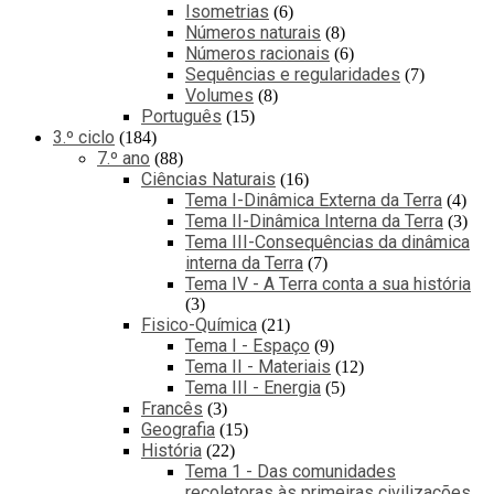
Isometrias
6
Números naturais
8
Números racionais
6
Sequências e regularidades
7
Volumes
8
Português
15
3.º ciclo
184
7.º ano
88
Ciências Naturais
16
Tema I-Dinâmica Externa da Terra
4
Tema II-Dinâmica Interna da Terra
3
Tema III-Consequências da dinâmica
interna da Terra
7
Tema IV - A Terra conta a sua história
3
Fisico-Química
21
Tema I - Espaço
9
Tema II - Materiais
12
Tema III - Energia
5
Francês
3
Geografia
15
História
22
Tema 1 - Das comunidades
recoletoras às primeiras civilizações