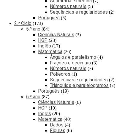
Geometria e medida
7
Números naturais
5
Sequências e regularidades
2
Português
5
2.º Ciclo
173
5.º ano
84
Ciências Naturais
3
HGP
23
Inglês
17
Matemática
26
Ângulos e paralelismo
4
Frações e decimais
3
Números naturais
7
Poliedros
1
Sequências e regularidades
2
Triângulos e paralelogramos
7
Português
19
6.º ano
87
Ciências Naturais
6
HGP
10
Inglês
20
Matemática
40
Dados
4
Figuras
6