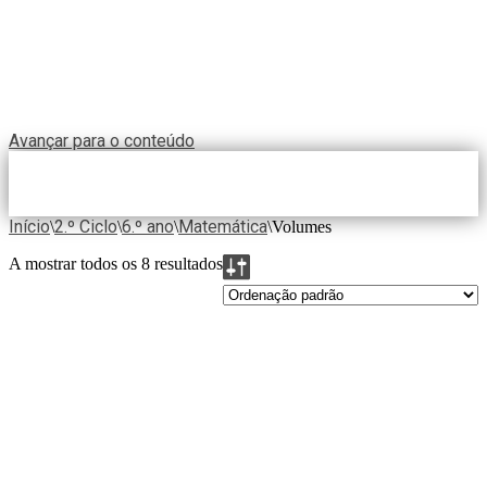
Avançar para o conteúdo
Início
2.º Ciclo
6.º ano
Matemática
\
\
\
\
Volumes
A mostrar todos os 8 resultados