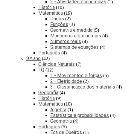
2 - Atividades económicas
1
História
10
Matemática
19
Dados
2
Funções
3
Geometria e medida
5
Monómios e polinómios
4
Números reais
4
Sistemas de equações
4
Português
4
9.º ano
42
Ciências Naturais
7
FQ
12
1 - Movimentos e forças
5
2 - Eletricidade
2
3 - Classificação dos materiais
4
Geografia
4
História
9
Matemática
10
Álgebra
1
Estatística e probabilidades
4
Geometria
4
Português
5
Eça de Queirós
1