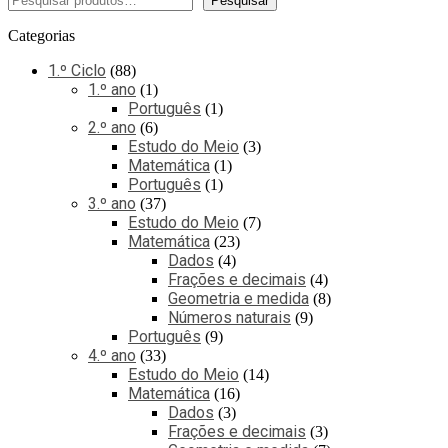
Pesquisar
Categorias
1.º Ciclo
88
1.º ano
1
Português
1
2.º ano
6
Estudo do Meio
3
Matemática
1
Português
1
3.º ano
37
Estudo do Meio
7
Matemática
23
Dados
4
Frações e decimais
4
Geometria e medida
8
Números naturais
9
Português
9
4.º ano
33
Estudo do Meio
14
Matemática
16
Dados
3
Frações e decimais
3