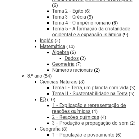
6
Tema 2 - Egito
6
Tema 3 - Grécia
5
Tema 4 - O império romano
6
Tema 5 - A formação da cristandade
ocidental e a expansão islâmica
9
Inglês
2
Matemática
14
Álgebra
6
Dados
2
Geometria
7
Números racionais
2
8.º ano
54
Ciências Naturais
8
Tema I - Terra, um planeta com vida
3
Tema II - Sustentabilidade na Terra
5
FQ
10
1 - Explicação e representação de
reações químicas
4
2 - Reações químicas
4
3 - Produção e propagação do som
2
Geografia
8
1 - População e povoamento
6