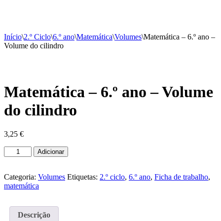
Menu
Início
\
2.º Ciclo
\
6.º ano
\
Matemática
\
Volumes
\
Matemática – 6.º ano –
Volume do cilindro
Matemática – 6.º ano – Volume
do cilindro
3,25
€
Quantidade
Adicionar
de
Matemática
-
Categoria:
Volumes
Etiquetas:
2.º ciclo
,
6.º ano
,
Ficha de trabalho
,
6.º
matemática
ano
-
Volume
Descrição