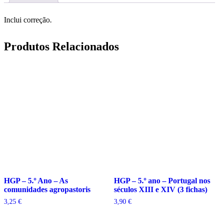
do
cilindro
Inclui correção.
Produtos Relacionados
HGP – 5.º Ano – As
HGP – 5.º ano – Portugal nos
comunidades agropastoris
séculos XIII e XIV (3 fichas)
3,25
€
3,90
€