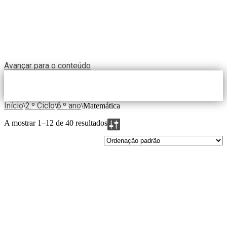
Avançar para o conteúdo
Início
2.º Ciclo
6.º ano
\
\
\
Matemática
A mostrar 1–12 de 40 resultados