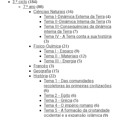
3.º ciclo
184
7.º ano
88
Ciências Naturais
16
Tema I-Dinâmica Externa da Terra
4
Tema II-Dinâmica Interna da Terra
3
Tema III-Consequências da dinâmica
interna da Terra
7
Tema IV - A Terra conta a sua história
3
Fisico-Química
21
Tema I - Espaço
9
Tema II - Materiais
12
Tema III - Energia
5
Francês
3
Geografia
15
História
22
Tema 1 - Das comunidades
recoletoras às primeiras civilizações
6
Tema 2 - Egito
6
Tema 3 - Grécia
5
Tema 4 - O império romano
6
Tema 5 - A formação da cristandade
ocidental e a expansão islâmica
9