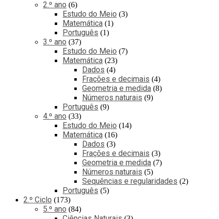
2.º ano
6
Estudo do Meio
3
Matemática
1
Português
1
3.º ano
37
Estudo do Meio
7
Matemática
23
Dados
4
Frações e decimais
4
Geometria e medida
8
Números naturais
9
Português
9
4.º ano
33
Estudo do Meio
14
Matemática
16
Dados
3
Frações e decimais
3
Geometria e medida
7
Números naturais
5
Sequências e regularidades
2
Português
5
2.º Ciclo
173
5.º ano
84
Ciências Naturais
3