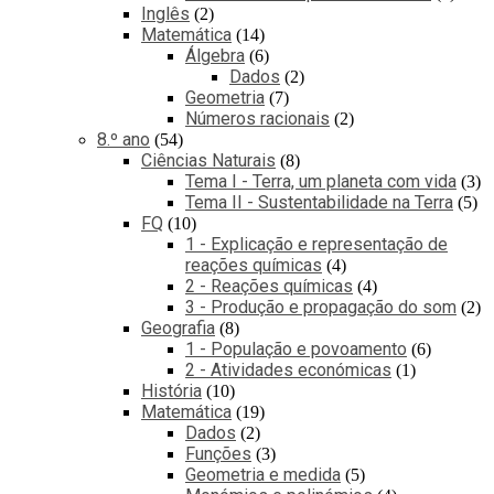
Inglês
2
Matemática
14
Álgebra
6
Dados
2
Geometria
7
Números racionais
2
8.º ano
54
Ciências Naturais
8
Tema I - Terra, um planeta com vida
3
Tema II - Sustentabilidade na Terra
5
FQ
10
1 - Explicação e representação de
reações químicas
4
2 - Reações químicas
4
3 - Produção e propagação do som
2
Geografia
8
1 - População e povoamento
6
2 - Atividades económicas
1
História
10
Matemática
19
Dados
2
Funções
3
Geometria e medida
5