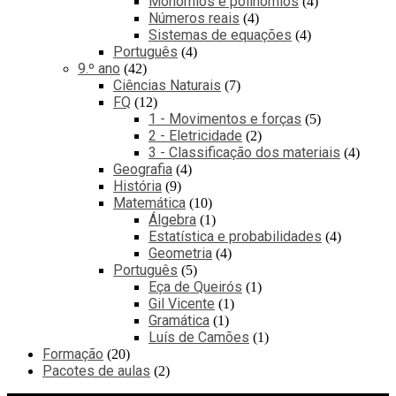
Monómios e polinómios
4
Números reais
4
Sistemas de equações
4
Português
4
9.º ano
42
Ciências Naturais
7
FQ
12
1 - Movimentos e forças
5
2 - Eletricidade
2
3 - Classificação dos materiais
4
Geografia
4
História
9
Matemática
10
Álgebra
1
Estatística e probabilidades
4
Geometria
4
Português
5
Eça de Queirós
1
Gil Vicente
1
Gramática
1
Luís de Camões
1
Formação
20
Pacotes de aulas
2