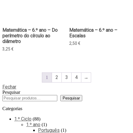
Matemática – 6.º ano – Do
Matemática – 6.º ano –
perímetro do círculo ao
Escalas
diâmetro
2,50
€
3,25
€
2
3
4
→
1
Fechar
Pesquisar
Pesquisar
Categorias
1.º Ciclo
88
1.º ano
1
Português
1