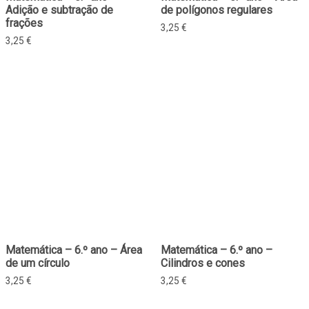
Adição e subtração de
de polígonos regulares
frações
3,25
€
3,25
€
Matemática – 6.º ano – Área
Matemática – 6.º ano –
de um círculo
Cilindros e cones
3,25
€
3,25
€