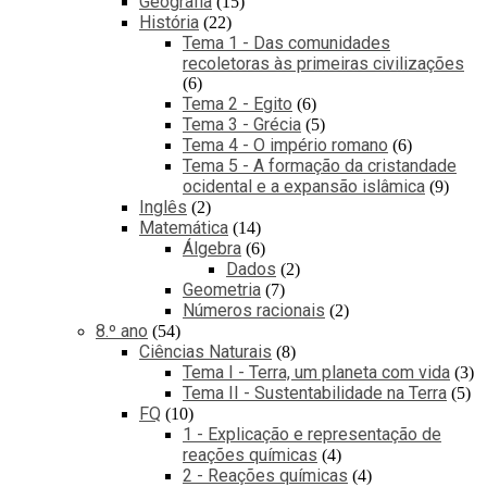
Geografia
15
História
22
Tema 1 - Das comunidades
recoletoras às primeiras civilizações
6
Tema 2 - Egito
6
Tema 3 - Grécia
5
Tema 4 - O império romano
6
Tema 5 - A formação da cristandade
ocidental e a expansão islâmica
9
Inglês
2
Matemática
14
Álgebra
6
Dados
2
Geometria
7
Números racionais
2
8.º ano
54
Ciências Naturais
8
Tema I - Terra, um planeta com vida
3
Tema II - Sustentabilidade na Terra
5
FQ
10
1 - Explicação e representação de
reações químicas
4
2 - Reações químicas
4