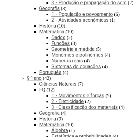
3 - Produção e propagação do som
2
Geografia
8
1 - População e povoamento
6
2 - Atividades económicas
1
História
10
Matemática
19
Dados
2
Funções
3
Geometria e medida
5
Monómios e polinómios
4
Números reais
4
Sistemas de equações
4
Português
4
9.º ano
42
Ciências Naturais
7
FQ
12
1 - Movimentos e forças
5
2 - Eletricidade
2
3 - Classificação dos materiais
4
Geografia
4
História
9
Matemática
10
Álgebra
1
Estatística e probabilidades
4