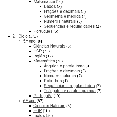
Matemática
16
Dados
3
Frações e decimais
3
Geometria e medida
7
Números naturais
5
Sequências e regularidades
2
Português
5
2.º Ciclo
173
5.º ano
84
Ciências Naturais
3
HGP
23
Inglês
17
Matemática
26
Ângulos e paralelismo
4
Frações e decimais
3
Números naturais
7
Poliedros
1
Sequências e regularidades
2
Triângulos e paralelogramos
7
Português
19
6.º ano
87
Ciências Naturais
6
HGP
10
Inglês
20