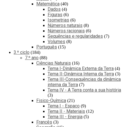
Matemática
40
Dados
4
Figuras
6
Isometrias
6
Números naturais
8
Números racionais
6
Sequências e regularidades
7
Volumes
8
Português
15
3.º ciclo
184
7.º ano
88
Ciências Naturais
16
Tema I-Dinâmica Externa da Terra
4
Tema II-Dinâmica Interna da Terra
3
Tema III-Consequências da dinâmica
interna da Terra
7
Tema IV - A Terra conta a sua história
3
Fisico-Química
21
Tema I - Espaço
9
Tema II - Materiais
12
Tema III - Energia
5
Francês
3