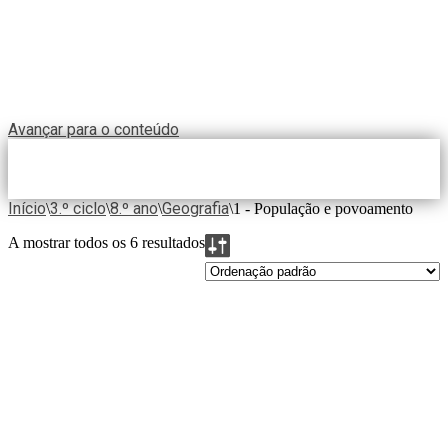
Avançar para o conteúdo
Início
3.º ciclo
8.º ano
Geografia
\
\
\
\
1 - População e povoamento
A mostrar todos os 6 resultados