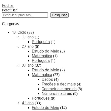
Fechar
Pesquisar
Pesquisar
Categorias
1.º Ciclo
88
1.º ano
1
Português
1
2.º ano
6
Estudo do Meio
3
Matemática
1
Português
1
3.º ano
37
Estudo do Meio
7
Matemática
23
Dados
4
Frações e decimais
4
Geometria e medida
8
Números naturais
9
Português
9
4.º ano
33
Estudo do Meio
14