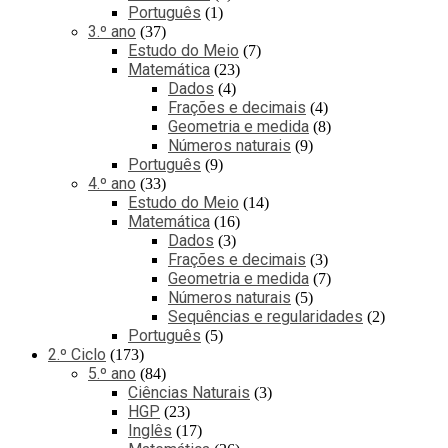
Português
1
3.º ano
37
Estudo do Meio
7
Matemática
23
Dados
4
Frações e decimais
4
Geometria e medida
8
Números naturais
9
Português
9
4.º ano
33
Estudo do Meio
14
Matemática
16
Dados
3
Frações e decimais
3
Geometria e medida
7
Números naturais
5
Sequências e regularidades
2
Português
5
2.º Ciclo
173
5.º ano
84
Ciências Naturais
3
HGP
23
Inglês
17