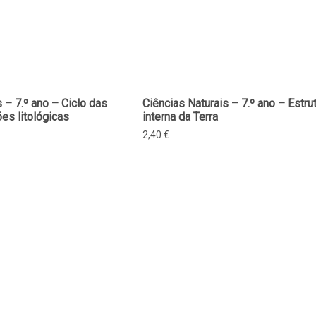
 – 7.º ano – Ciclo das
Ciências Naturais – 7.º ano – Estru
es litológicas
interna da Terra
2,40
€