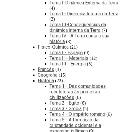
Tema I-Dinâmica Externa da Terra
4
Tema II-Dinâmica Interna da Terra
3
Tema III-Consequências da
dinâmica interna da Terra
7
Tema IV - A Terra conta a sua
história
3
Fisico-Química
21
Tema I - Espaço
9
Tema II - Materiais
12
Tema III - Energia
5
Francês
3
Geografia
15
História
22
Tema 1 - Das comunidades
recoletoras às primeiras
civilizações
6
Tema 2 - Egito
6
Tema 3 - Grécia
5
Tema 4 - O império romano
6
Tema 5 - A formação da
cristandade ocidental e a
expansão islâmica
9