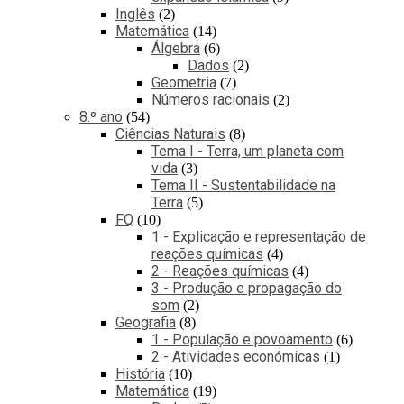
Inglês
2
Matemática
14
Álgebra
6
Dados
2
Geometria
7
Números racionais
2
8.º ano
54
Ciências Naturais
8
Tema I - Terra, um planeta com
vida
3
Tema II - Sustentabilidade na
Terra
5
FQ
10
1 - Explicação e representação de
reações químicas
4
2 - Reações químicas
4
3 - Produção e propagação do
som
2
Geografia
8
1 - População e povoamento
6
2 - Atividades económicas
1
História
10
Matemática
19