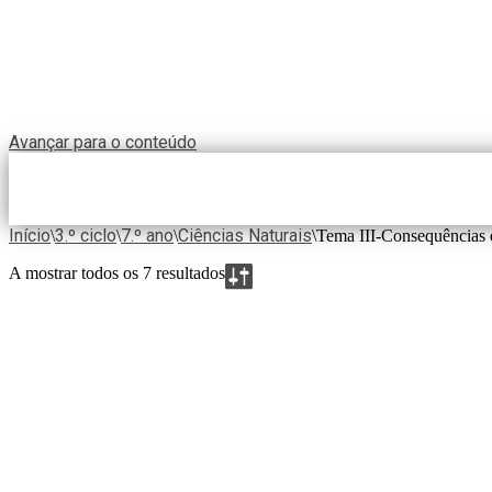
Avançar para o conteúdo
Início
3.º ciclo
7.º ano
Ciências Naturais
\
\
\
\
Tema III-Consequências d
A mostrar todos os 7 resultados