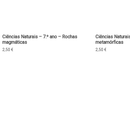
Ciências Naturais – 7.º ano – Rochas
Ciências Naturai
magmáticas
metamórficas
2,50
€
2,50
€