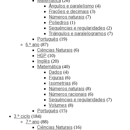
Matemática
26
Ângulos e paralelismo
4
Frações e decimais
3
Números naturais
7
Poliedros
1
Sequências e regularidades
2
Triângulos e paralelogramos
7
Português
19
6.º ano
87
Ciências Naturais
6
HGP
10
Inglês
20
Matemática
40
Dados
4
Figuras
6
Isometrias
6
Números naturais
8
Números racionais
6
Sequências e regularidades
7
Volumes
8
Português
15
3.º ciclo
184
7.º ano
88
Ciências Naturais
16