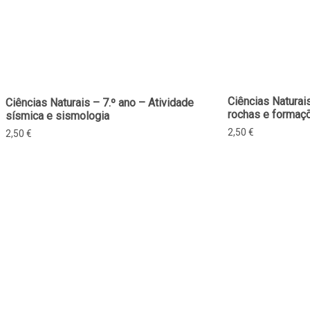
Ciências Naturais
Ciências Naturais – 7.º ano – Atividade
rochas e formaçõ
sísmica e sismologia
2,50
€
2,50
€