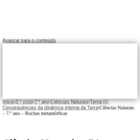
Avançar para o conteúdo
Início
3.º ciclo
7.º ano
Ciências Naturais
Tema III-
\
\
\
\
Consequências da dinâmica interna da Terra
\
Ciências Naturais
– 7.º ano – Rochas metamórficas