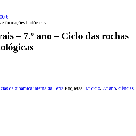
00 €
 e formações litológicas
ais – 7.º ano – Ciclo das rochas
tológicas
ias da dinâmica interna da Terra
Etiquetas:
3.º ciclo
,
7.º ano
,
ciências