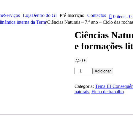
me
Serviços
Loja
Dentro do GI
Pré-Inscrição
Contactos
0 itens
0,
inâmica interna da Terra
\
Ciências Naturais – 7.º ano – Ciclo das rochas
Ciências Natur
e formações li
2,50
€
Quantidade
Adicionar
de
Ciências
Naturais
Categoria:
Tema III-Consequênc
-
naturais
,
Ficha de trabalho
7.º
ano
-
Ciclo
das
rochas
e