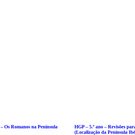
formações
litológicas
 – Os Romanos na Península
HGP – 5.º ano – Revisões para 
(Localização da Península Ibé