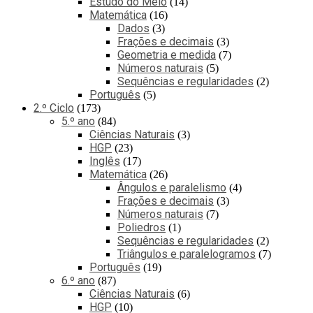
Estudo do Meio
14
Matemática
16
Dados
3
Frações e decimais
3
Geometria e medida
7
Números naturais
5
Sequências e regularidades
2
Português
5
2.º Ciclo
173
5.º ano
84
Ciências Naturais
3
HGP
23
Inglês
17
Matemática
26
Ângulos e paralelismo
4
Frações e decimais
3
Números naturais
7
Poliedros
1
Sequências e regularidades
2
Triângulos e paralelogramos
7
Português
19
6.º ano
87
Ciências Naturais
6
HGP
10