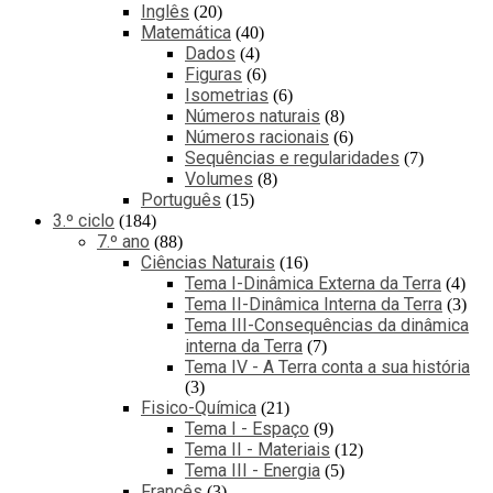
Inglês
20
Matemática
40
Dados
4
Figuras
6
Isometrias
6
Números naturais
8
Números racionais
6
Sequências e regularidades
7
Volumes
8
Português
15
3.º ciclo
184
7.º ano
88
Ciências Naturais
16
Tema I-Dinâmica Externa da Terra
4
Tema II-Dinâmica Interna da Terra
3
Tema III-Consequências da dinâmica
interna da Terra
7
Tema IV - A Terra conta a sua história
3
Fisico-Química
21
Tema I - Espaço
9
Tema II - Materiais
12
Tema III - Energia
5
Francês
3