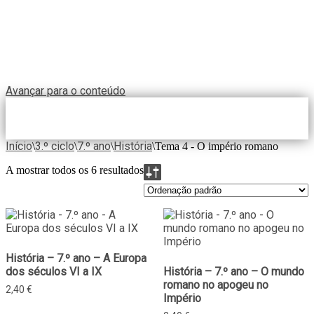
Avançar para o conteúdo
Início
3.º ciclo
7.º ano
História
\
\
\
\
Tema 4 - O império romano
A mostrar todos os 6 resultados
História – 7.º ano – A Europa
dos séculos VI a IX
História – 7.º ano – O mundo
romano no apogeu no
2,40
€
Império