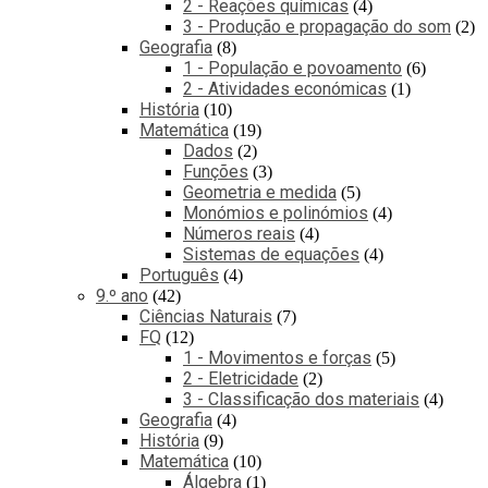
2 - Reações químicas
4
3 - Produção e propagação do som
2
Geografia
8
1 - População e povoamento
6
2 - Atividades económicas
1
História
10
Matemática
19
Dados
2
Funções
3
Geometria e medida
5
Monómios e polinómios
4
Números reais
4
Sistemas de equações
4
Português
4
9.º ano
42
Ciências Naturais
7
FQ
12
1 - Movimentos e forças
5
2 - Eletricidade
2
3 - Classificação dos materiais
4
Geografia
4
História
9
Matemática
10
Álgebra
1