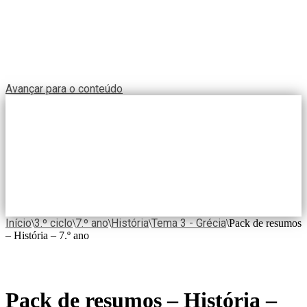
Avançar para o conteúdo
Início
3.º ciclo
7.º ano
História
Tema 3 - Grécia
\
\
\
\
\
Pack de resumos
– História – 7.º ano
Pack de resumos – História –