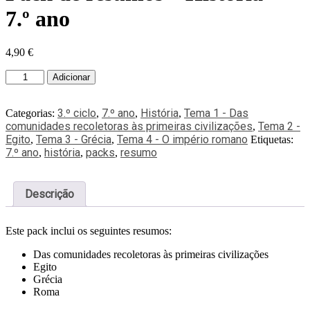
7.º ano
4,90
€
Adicionar
3.º ciclo
7.º ano
História
Tema 1 - Das
Categorias:
,
,
,
comunidades recoletoras às primeiras civilizações
Tema 2 -
,
Egito
Tema 3 - Grécia
Tema 4 - O império romano
,
,
Etiquetas:
7.º ano
história
packs
resumo
,
,
,
Descrição
Este pack inclui os seguintes resumos:
Das comunidades recoletoras às primeiras civilizações
Egito
Grécia
Roma