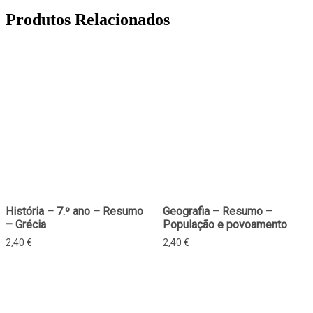
Produtos Relacionados
História – 7.º ano – Resumo
Geografia – Resumo –
– Grécia
População e povoamento
2,40
€
2,40
€