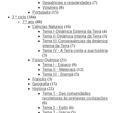
Sequências e regularidades
7
Volumes
8
Português
15
3.º ciclo
184
7.º ano
88
Ciências Naturais
16
Tema I-Dinâmica Externa da Terra
4
Tema II-Dinâmica Interna da Terra
3
Tema III-Consequências da dinâmica
interna da Terra
7
Tema IV - A Terra conta a sua história
3
Fisico-Química
21
Tema I - Espaço
9
Tema II - Materiais
12
Tema III - Energia
5
Francês
3
Geografia
15
História
22
Tema 1 - Das comunidades
recoletoras às primeiras civilizações
6
Tema 2 - Egito
6
Tema 3 - Grécia
5