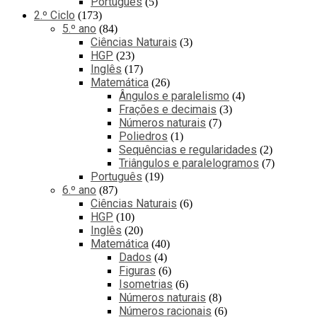
Português
5
2.º Ciclo
173
5.º ano
84
Ciências Naturais
3
HGP
23
Inglês
17
Matemática
26
Ângulos e paralelismo
4
Frações e decimais
3
Números naturais
7
Poliedros
1
Sequências e regularidades
2
Triângulos e paralelogramos
7
Português
19
6.º ano
87
Ciências Naturais
6
HGP
10
Inglês
20
Matemática
40
Dados
4
Figuras
6
Isometrias
6
Números naturais
8
Números racionais
6