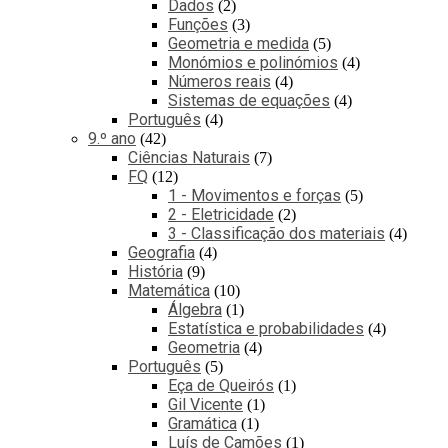
Dados
2
Funções
3
Geometria e medida
5
Monómios e polinómios
4
Números reais
4
Sistemas de equações
4
Português
4
9.º ano
42
Ciências Naturais
7
FQ
12
1 - Movimentos e forças
5
2 - Eletricidade
2
3 - Classificação dos materiais
4
Geografia
4
História
9
Matemática
10
Álgebra
1
Estatística e probabilidades
4
Geometria
4
Português
5
Eça de Queirós
1
Gil Vicente
1
Gramática
1
Luís de Camões
1