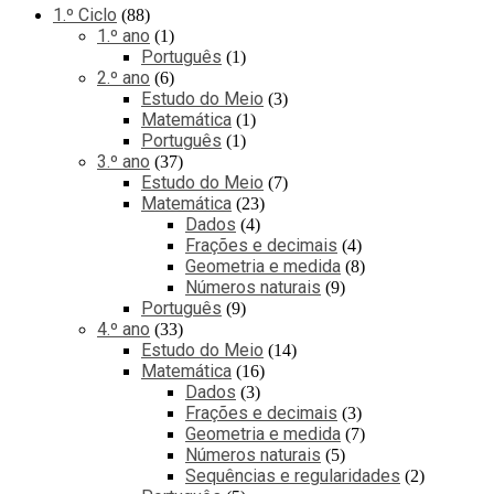
1.º Ciclo
88
1.º ano
1
Português
1
2.º ano
6
Estudo do Meio
3
Matemática
1
Português
1
3.º ano
37
Estudo do Meio
7
Matemática
23
Dados
4
Frações e decimais
4
Geometria e medida
8
Números naturais
9
Português
9
4.º ano
33
Estudo do Meio
14
Matemática
16
Dados
3
Frações e decimais
3
Geometria e medida
7
Números naturais
5
Sequências e regularidades
2