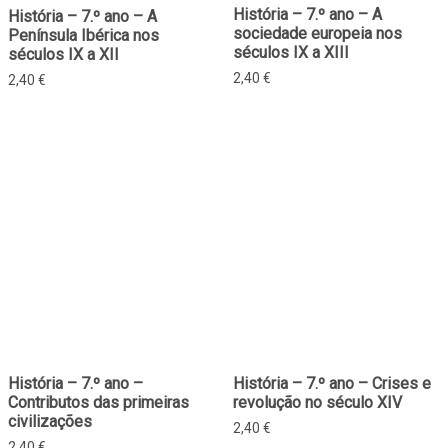
História – 7.º ano – A
História – 7.º ano – A
sociedade europeia nos
Península Ibérica nos
séculos IX a XIII
séculos IX a XII
2,40
€
2,40
€
História – 7.º ano –
História – 7.º ano – Crises e
Contributos das primeiras
revolução no século XIV
civilizações
2,40
€
2,40
€