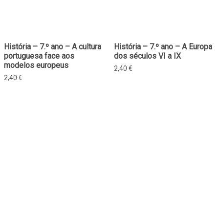
História – 7.º ano – A cultura
História – 7.º ano – A Europa
portuguesa face aos
dos séculos VI a IX
modelos europeus
2,40
€
2,40
€