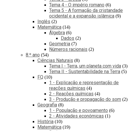
Tema 4 - O império romano
6
Tema 5 - A formação da cristandade
ocidental e a expansão islâmica
9
Inglês
2
Matemática
14
Álgebra
6
Dados
2
Geometria
7
Números racionais
2
8.º ano
54
Ciências Naturais
8
Tema I - Terra, um planeta com vida
3
Tema II - Sustentabilidade na Terra
5
FQ
10
1 - Explicação e representação de
reações químicas
4
2 - Reações químicas
4
3 - Produção e propagação do som
2
Geografia
8
1 - População e povoamento
6
2 - Atividades económicas
1
História
10
Matemática
19