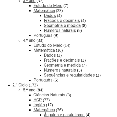
3.º ano
37
Estudo do Meio
7
Matemática
23
Dados
4
Frações e decimais
4
Geometria e medida
8
Números naturais
9
Português
9
4.º ano
33
Estudo do Meio
14
Matemática
16
Dados
3
Frações e decimais
3
Geometria e medida
7
Números naturais
5
Sequências e regularidades
2
Português
5
2.º Ciclo
173
5.º ano
84
Ciências Naturais
3
HGP
23
Inglês
17
Matemática
26
Ângulos e paralelismo
4