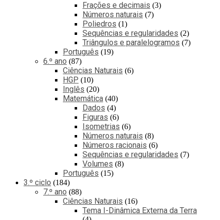
Frações e decimais
3
Números naturais
7
Poliedros
1
Sequências e regularidades
2
Triângulos e paralelogramos
7
Português
19
6.º ano
87
Ciências Naturais
6
HGP
10
Inglês
20
Matemática
40
Dados
4
Figuras
6
Isometrias
6
Números naturais
8
Números racionais
6
Sequências e regularidades
7
Volumes
8
Português
15
3.º ciclo
184
7.º ano
88
Ciências Naturais
16
Tema I-Dinâmica Externa da Terra
4