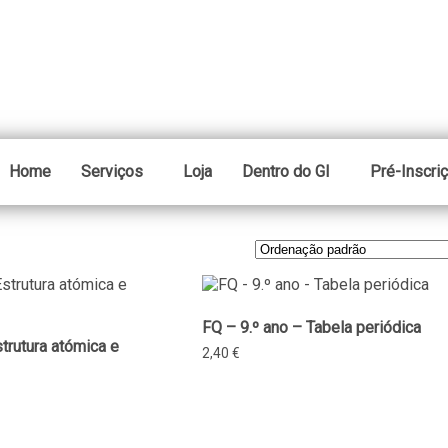
Home
Serviços
Loja
Dentro do GI
Pré-Inscri
FQ – 9.º ano – Tabela periódica
strutura atómica e
2,40
€