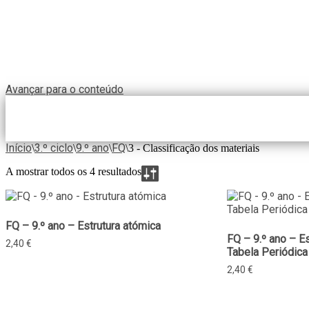
Avançar para o conteúdo
Início
3.º ciclo
9.º ano
FQ
\
\
\
\
3 - Classificação dos materiais
A mostrar todos os 4 resultados
FQ – 9.º ano – Estrutura atómica
FQ – 9.º ano – E
2,40
€
Tabela Periódica
2,40
€