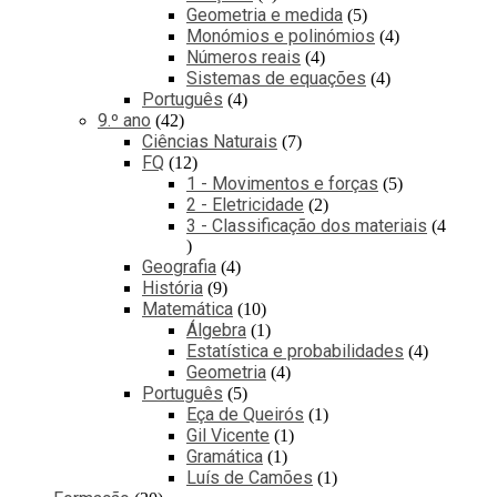
Geometria e medida
5
Monómios e polinómios
4
Números reais
4
Sistemas de equações
4
Português
4
9.º ano
42
Ciências Naturais
7
FQ
12
1 - Movimentos e forças
5
2 - Eletricidade
2
3 - Classificação dos materiais
4
Geografia
4
História
9
Matemática
10
Álgebra
1
Estatística e probabilidades
4
Geometria
4
Português
5
Eça de Queirós
1
Gil Vicente
1
Gramática
1
Luís de Camões
1