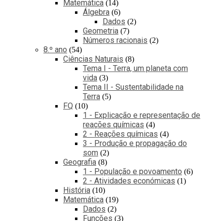
Matemática
14
Álgebra
6
Dados
2
Geometria
7
Números racionais
2
8.º ano
54
Ciências Naturais
8
Tema I - Terra, um planeta com
vida
3
Tema II - Sustentabilidade na
Terra
5
FQ
10
1 - Explicação e representação de
reações químicas
4
2 - Reações químicas
4
3 - Produção e propagação do
som
2
Geografia
8
1 - População e povoamento
6
2 - Atividades económicas
1
História
10
Matemática
19
Dados
2
Funções
3