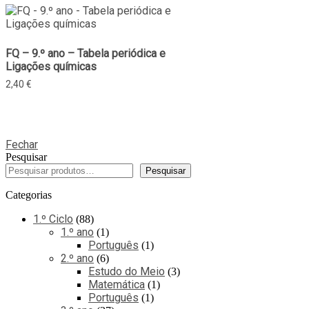
FQ – 9.º ano – Tabela periódica e
Ligações químicas
2,40
€
Fechar
Pesquisar
Pesquisar
Categorias
1.º Ciclo
88
1.º ano
1
Português
1
2.º ano
6
Estudo do Meio
3
Matemática
1
Português
1