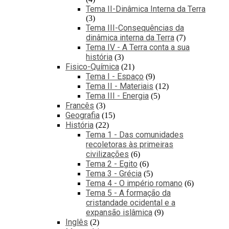
Tema II-Dinâmica Interna da Terra
3
Tema III-Consequências da
dinâmica interna da Terra
7
Tema IV - A Terra conta a sua
história
3
Fisico-Química
21
Tema I - Espaço
9
Tema II - Materiais
12
Tema III - Energia
5
Francês
3
Geografia
15
História
22
Tema 1 - Das comunidades
recoletoras às primeiras
civilizações
6
Tema 2 - Egito
6
Tema 3 - Grécia
5
Tema 4 - O império romano
6
Tema 5 - A formação da
cristandade ocidental e a
expansão islâmica
9
Inglês
2