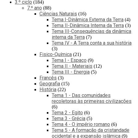
3.º ciclo
184
7.º ano
88
Ciências Naturais
16
Tema I-Dinâmica Externa da Terra
4
Tema II-Dinâmica Interna da Terra
3
Tema III-Consequências da dinâmica
interna da Terra
7
Tema IV - A Terra conta a sua história
3
Fisico-Química
21
Tema I - Espaço
9
Tema II - Materiais
12
Tema III - Energia
5
Francês
3
Geografia
15
História
22
Tema 1 - Das comunidades
recoletoras às primeiras civilizações
6
Tema 2 - Egito
6
Tema 3 - Grécia
5
Tema 4 - O império romano
6
Tema 5 - A formação da cristandade
ocidental e a expansão islâmica
9