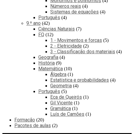
Monómios e polinómios
4
Números reais
4
Sistemas de equações
4
Português
4
9.º ano
42
Ciências Naturais
7
FQ
12
1 - Movimentos e forças
5
2 - Eletricidade
2
3 - Classificação dos materiais
4
Geografia
4
História
9
Matemática
10
Álgebra
1
Estatística e probabilidades
4
Geometria
4
Português
5
Eça de Queirós
1
Gil Vicente
1
Gramática
1
Luís de Camões
1
Formação
20
Pacotes de aulas
2