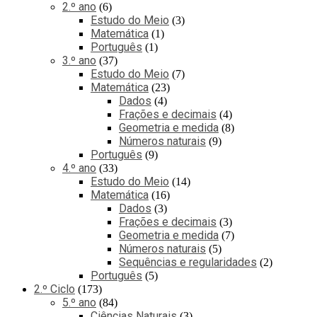
2.º ano
6
Estudo do Meio
3
Matemática
1
Português
1
3.º ano
37
Estudo do Meio
7
Matemática
23
Dados
4
Frações e decimais
4
Geometria e medida
8
Números naturais
9
Português
9
4.º ano
33
Estudo do Meio
14
Matemática
16
Dados
3
Frações e decimais
3
Geometria e medida
7
Números naturais
5
Sequências e regularidades
2
Português
5
2.º Ciclo
173
5.º ano
84
Ciências Naturais
3