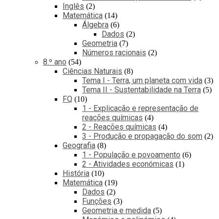
Inglês
2
Matemática
14
Álgebra
6
Dados
2
Geometria
7
Números racionais
2
8.º ano
54
Ciências Naturais
8
Tema I - Terra, um planeta com vida
3
Tema II - Sustentabilidade na Terra
5
FQ
10
1 - Explicação e representação de
reações químicas
4
2 - Reações químicas
4
3 - Produção e propagação do som
2
Geografia
8
1 - População e povoamento
6
2 - Atividades económicas
1
História
10
Matemática
19
Dados
2
Funções
3
Geometria e medida
5