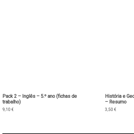
Pack 2 – Inglês – 5.º ano (fichas de
História e Ge
trabalho)
– Resumo
9,10
€
3,50
€