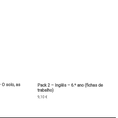
– O solo, as
Pack 2 – Inglês – 6.º ano (fichas de
trabalho)
9,10
€