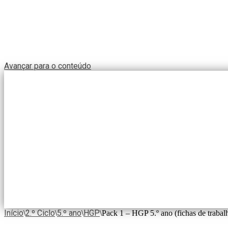
Avançar para o conteúdo
Início
2.º Ciclo
5.º ano
HGP
\
\
\
\
Pack 1 – HGP 5.º ano (fichas de trabal