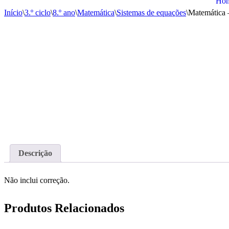
Ho
Início
\
3.º ciclo
\
8.º ano
\
Matemática
\
Sistemas de equações
\
Matemática –
Descrição
Não inclui correção.
Produtos Relacionados