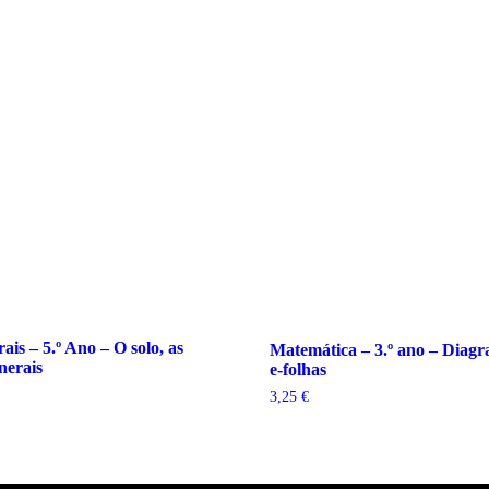
ais – 5.º Ano – O solo, as
Matemática – 3.º ano – Diagr
nerais
e-folhas
3,25
€