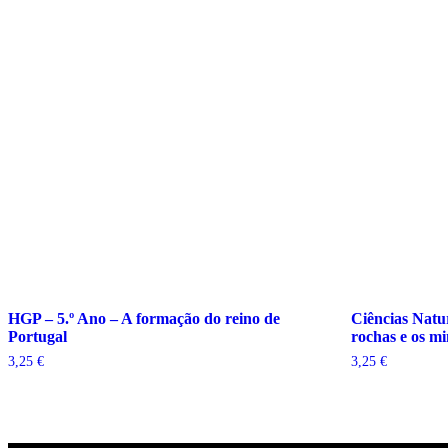
HGP – 5.º Ano – A formação do reino de
Ciências Natur
Portugal
rochas e os mi
3,25
€
3,25
€