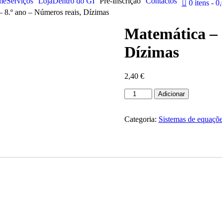
me
Serviços
Loja
Dentro do GI
Pré-Inscrição
Contactos
0 itens
0,
 8.º ano – Números reais, Dízimas
Matemática – 
Dízimas
2,40
€
Quantidade
Adicionar
de
Matemática
-
Categoria:
Sistemas de equaçõ
8.º
ano
-
Números
reais,
Dízimas