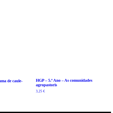
HGP – 5.º Ano – As comunidades
ama de caule-
agropastoris
3,25
€