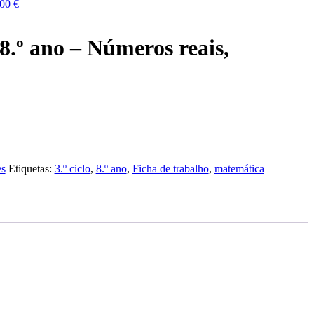
00 €
8.º ano – Números reais,
es
Etiquetas:
3.º ciclo
,
8.º ano
,
Ficha de trabalho
,
matemática