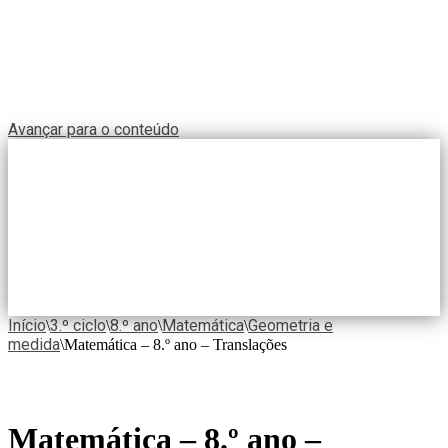
Avançar para o conteúdo
Início
3.º ciclo
8.º ano
Matemática
Geometria e
\
\
\
\
medida
\
Matemática – 8.º ano – Translações
Matemática – 8.º ano –