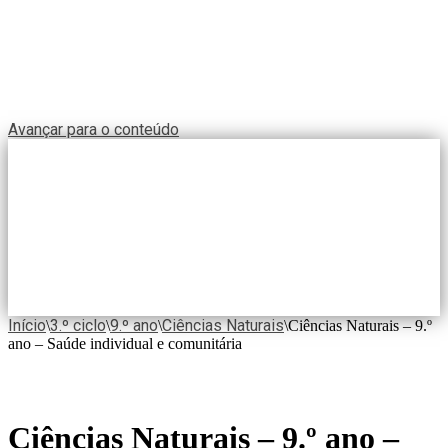
Avançar para o conteúdo
Início
3.º ciclo
9.º ano
Ciências Naturais
\
\
\
\
Ciências Naturais – 9.º
ano – Saúde individual e comunitária
Ciências Naturais – 9.º ano –