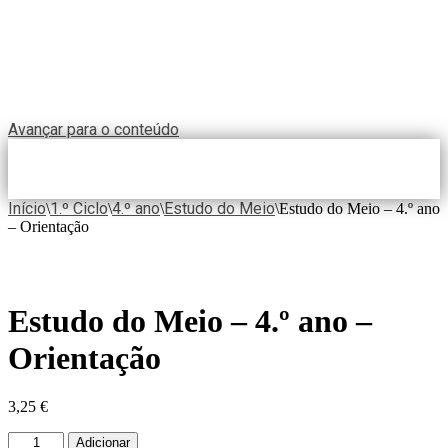
Avançar para o conteúdo
Início
1.º Ciclo
4.º ano
Estudo do Meio
\
\
\
\
Estudo do Meio – 4.º ano
– Orientação
Estudo do Meio – 4.º ano –
Orientação
3,25
€
Adicionar