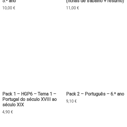
5.º ano
(fichas de trabalho + resumo)
10,00
€
11,00
€
Pack 1 – HGP6 – Tema 1 –
Pack 2 – Português – 6.º ano
Portugal do século XVIII ao
9,10
€
século XIX
4,90
€