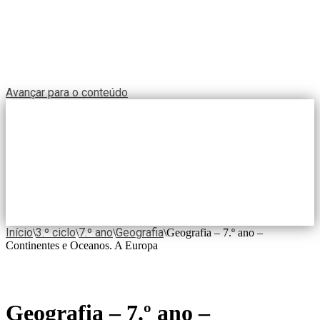
Avançar para o conteúdo
Início
3.º ciclo
7.º ano
Geografia
\
\
\
\
Geografia – 7.º ano –
Continentes e Oceanos. A Europa
Geografia – 7.º ano –