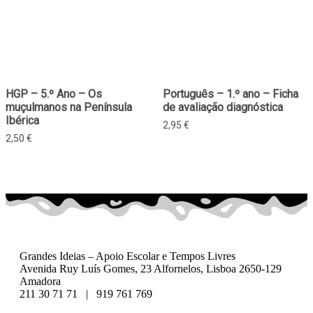
HGP – 5.º Ano – Os
Português – 1.º ano – Ficha
muçulmanos na Península
de avaliação diagnóstica
Ibérica
2,95
€
2,50
€
Grandes Ideias – Apoio Escolar e Tempos Livres
Avenida Ruy Luís Gomes, 23 Alfornelos, Lisboa 2650-129
Amadora
211 30 71 71 | 919 761 769