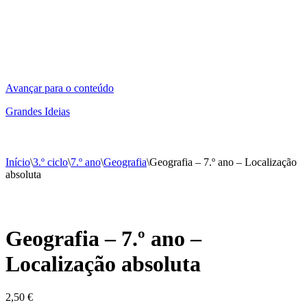
Avançar para o conteúdo
Grandes Ideias
Menu
Início
\
3.º ciclo
\
7.º ano
\
Geografia
\
Geografia – 7.º ano – Localização
absoluta
Geografia – 7.º ano –
Localização absoluta
2,50
€