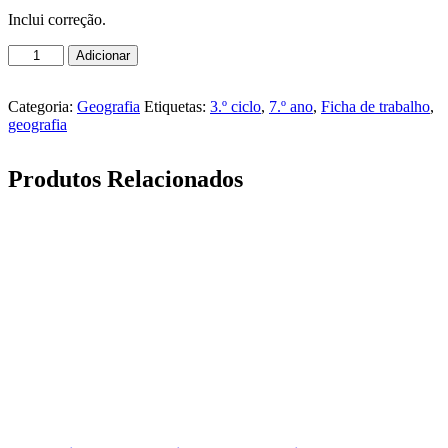
Inclui correção.
Quantidade
Adicionar
de
Geografia
-
Categoria:
Geografia
Etiquetas:
3.º ciclo
,
7.º ano
,
Ficha de trabalho
,
7.º
geografia
ano
-
Produtos Relacionados
Localização
absoluta