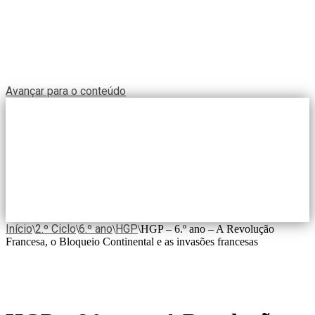
Avançar para o conteúdo
Início
2.º Ciclo
6.º ano
HGP
\
\
\
\
HGP – 6.º ano – A Revolução
Francesa, o Bloqueio Continental e as invasões francesas