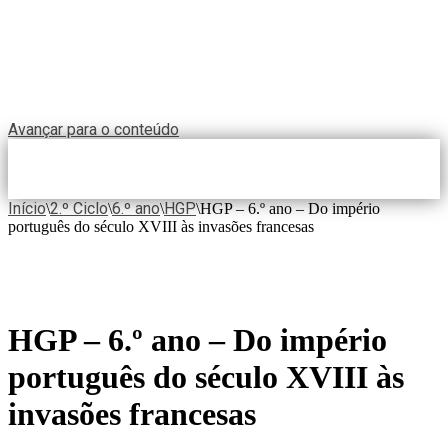
Avançar para o conteúdo
Início
2.º Ciclo
6.º ano
HGP
\
\
\
\
HGP – 6.º ano – Do império
português do século XVIII às invasões francesas
HGP – 6.º ano – Do império
português do século XVIII às
invasões francesas