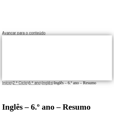
Avançar para o conteúdo
Início
2.º Ciclo
6.º ano
Inglês
\
\
\
\
Inglês – 6.º ano – Resumo
Inglês – 6.º ano – Resumo