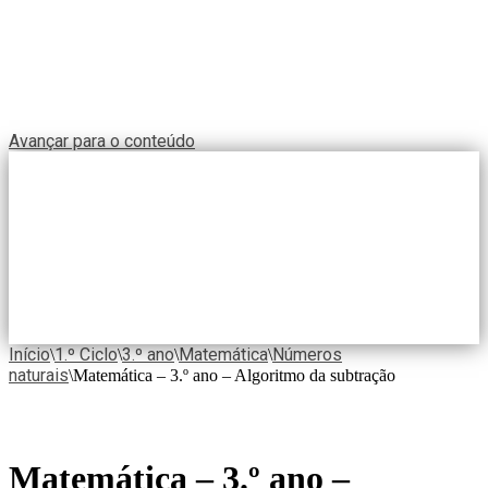
Avançar para o conteúdo
Início
1.º Ciclo
3.º ano
Matemática
Números
\
\
\
\
naturais
\
Matemática – 3.º ano – Algoritmo da subtração
Matemática – 3.º ano –