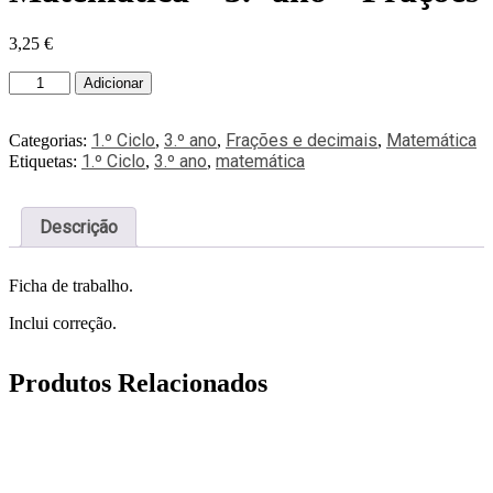
3,25
€
Adicionar
1.º Ciclo
3.º ano
Frações e decimais
Matemática
Categorias:
,
,
,
1.º Ciclo
3.º ano
matemática
Etiquetas:
,
,
Descrição
Ficha de trabalho.
Inclui correção.
Produtos Relacionados