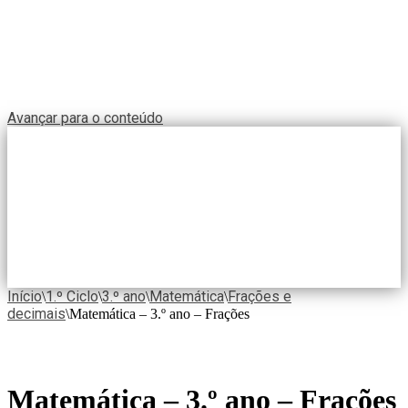
Avançar para o conteúdo
Início
1.º Ciclo
3.º ano
Matemática
Frações e
\
\
\
\
decimais
\
Matemática – 3.º ano – Frações
Matemática – 3.º ano – Frações