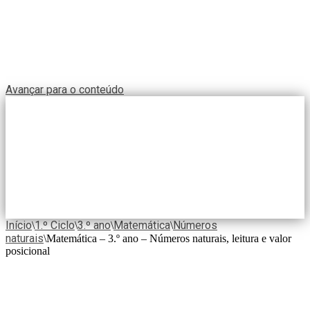
Avançar para o conteúdo
Início
1.º Ciclo
3.º ano
Matemática
Números
\
\
\
\
naturais
\
Matemática – 3.º ano – Números naturais, leitura e valor
posicional