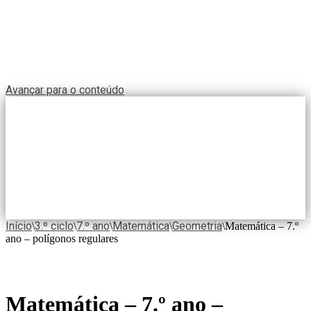
Avançar para o conteúdo
Início
3.º ciclo
7.º ano
Matemática
Geometria
\
\
\
\
\
Matemática – 7.º
ano – polígonos regulares
Matemática – 7.º ano –