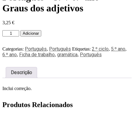
Graus dos adjetivos
3,25
€
Adicionar
Português
Português
2.º ciclo
5.º ano
Categorias:
,
Etiquetas:
,
,
6.º ano
Ficha de trabalho
gramática
Português
,
,
,
Descrição
Inclui correção.
Produtos Relacionados