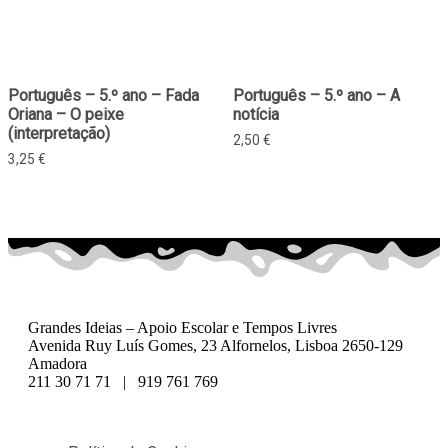
Português – 5.º ano – Fada
Português – 5.º ano – A
Oriana – O peixe
notícia
(interpretação)
2,50
€
3,25
€
Grandes Ideias – Apoio Escolar e Tempos Livres
Avenida Ruy Luís Gomes, 23 Alfornelos, Lisboa 2650-129
Amadora
211 30 71 71 | 919 761 769