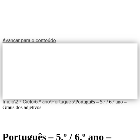
Avançar para o conteúdo
Início
2.º Ciclo
6.º ano
Português
\
\
\
\
Português – 5.º / 6.º ano –
Graus dos adjetivos
Português – 5.º / 6.º ano –