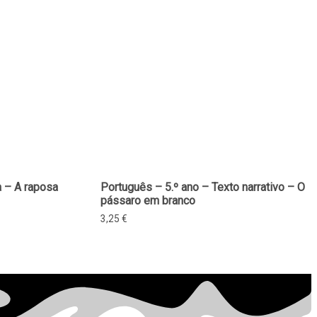
a – A raposa
Português – 5.º ano – Texto narrativo – O
pássaro em branco
3,25
€