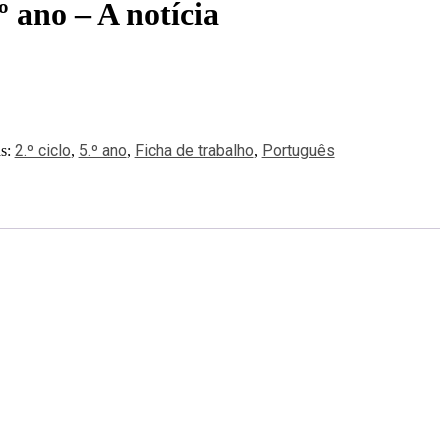
º ano – A notícia
2.º ciclo
5.º ano
Ficha de trabalho
Português
as:
,
,
,