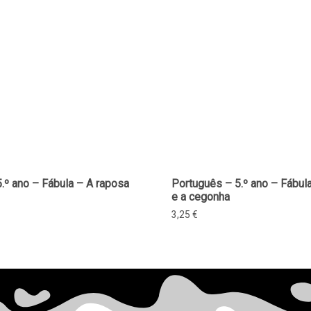
.º ano – Fábula – A raposa
Português – 5.º ano – Fábul
e a cegonha
3,25
€