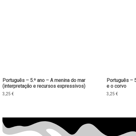
Português – 5.º ano – A menina do mar
Português – 5
(interpretação e recursos expressivos)
e o corvo
3,25
€
3,25
€