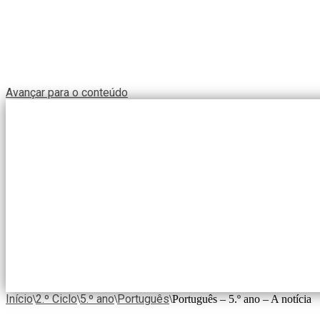
Avançar para o conteúdo
Início
2.º Ciclo
5.º ano
Português
\
\
\
\
Português – 5.º ano – A notícia