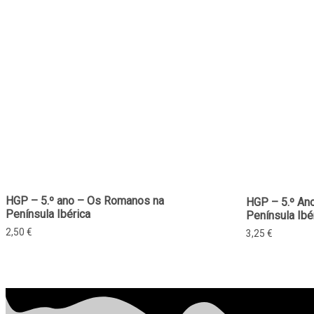
HGP – 5.º ano – Os Romanos na
HGP – 5.º Ano
Península Ibérica
Península Ibé
2,50
€
3,25
€