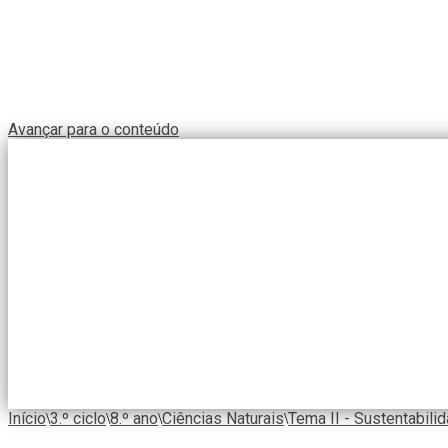
Avançar para o conteúdo
Início
3.º ciclo
8.º ano
Ciências Naturais
Tema II - Sustentabilid
\
\
\
\