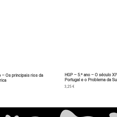
HGP – 5.º ano – O século X
 – Os principais rios da
Portugal e o Problema da S
rica
3,25
€