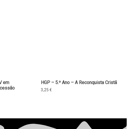
IV em
HGP – 5.º Ano – A Reconquista Cristã
ucessão
3,25
€