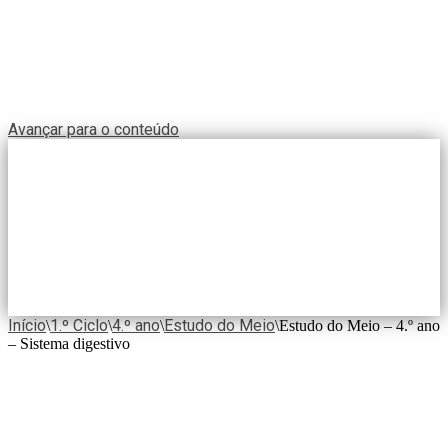
Avançar para o conteúdo
Início
1.º Ciclo
4.º ano
Estudo do Meio
\
\
\
\
Estudo do Meio – 4.º ano
– Sistema digestivo