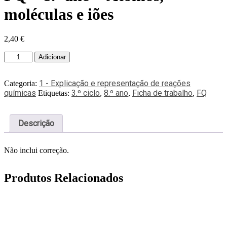
moléculas e iões
2,40
€
Adicionar
1 - Explicação e representação de reações
Categoria:
químicas
3.º ciclo
8.º ano
Ficha de trabalho
FQ
Etiquetas:
,
,
,
Descrição
Não inclui correção.
Produtos Relacionados