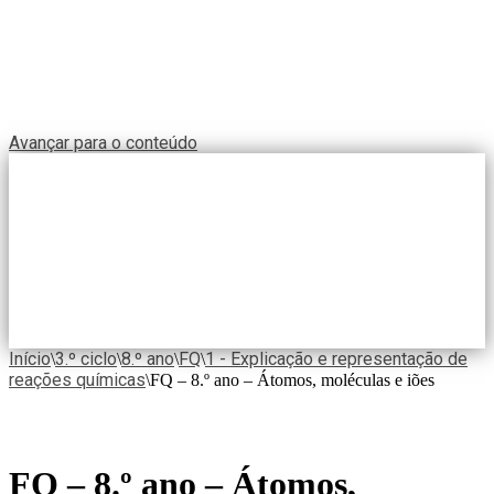
Avançar para o conteúdo
Início
3.º ciclo
8.º ano
FQ
1 - Explicação e representação de
\
\
\
\
reações químicas
\
FQ – 8.º ano – Átomos, moléculas e iões
FQ – 8.º ano – Átomos,