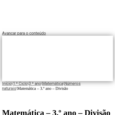
Avançar para o conteúdo
Início
1.º Ciclo
3.º ano
Matemática
Números
\
\
\
\
naturais
\
Matemática – 3.º ano – Divisão
Matemática – 3.º ano – Divisão