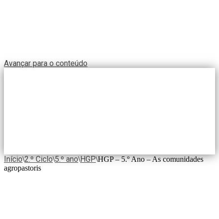
Avançar para o conteúdo
Início
2.º Ciclo
5.º ano
HGP
\
\
\
\
HGP – 5.º Ano – As comunidades
agropastoris